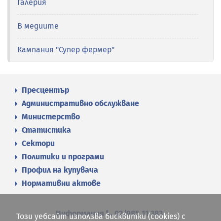
Галерия
В медиите
Кампания "Супер фермер"
Пресцентър
Административно обслужване
Министерство
Статистика
Сектори
Политики и програми
Профил на купувача
Нормативни актове
Информация
02/985 11 383
Този уебсайт използва бисквитки (cookies) с