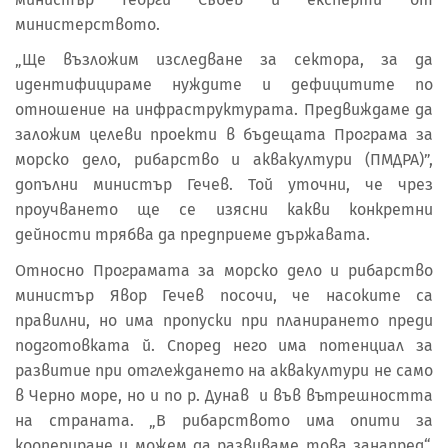
министерството.
„Ще възложим изследване за сектора, за да
идентифицираме нуждите и дефицитите по
отношение на инфраструктурата. Предвиждаме да
заложим целеви проекти в бъдещата Програма за
морско дело, рибарство и аквакултури (ПМДРА)”,
допълни министър Гечев. Той уточни, че чрез
проучването ще се изясни какви конкретни
дейности трябва да предприеме държавата.
Относно Програмата за морско дело и рибарство
министър Явор Гечев посочи, че насоките са
правилни, но има пропуски при планирането преди
подготовката й. Според него има потенциал за
развитие при отглеждането на аквакултури не само
в Черно море, но и по р. Дунав и във вътрешността
на страната. „В рибарството има опити за
коопериране и можем да развиваме това занапред“,