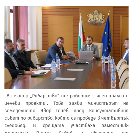
„В сектор „Рибарство“ ще работим с ясен анализ и
целеви проекти“. Това заяви министърът на
земеделието Явор Гечев пред Консултативния
съвет по рибарство, който се проведе в четвъртък
следобед. В срещата участваха заместник-
министър Георги Събев и експерти от