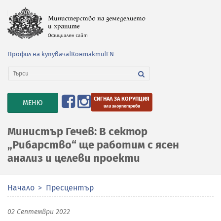
Профил на купувача
|
Контакти
|
EN
СИГНАЛ ЗА КОРУПЦИЯ
TOGGLE
МЕНЮ
или злоупотреби
NAVIGATION
Министър Гечев: В сектор
„Рибарство“ ще работим с ясен
анализ и целеви проекти
Начало
Пресцентър
02 Септември 2022