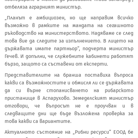
отбеляза аграрният министър.
„Планът е амбициозен, но ще направим всичко
възможно в рамките на мандата на сегашното
ръководство на министерството. Надяваме се след
това вие да следите за изпълнението. В лицето на
държавата имате партньор“, подчерта министър
Гечев. И допълни, че служебните кабинети работят
бързо, защото са съставени от експерти.
Представителите на бранша поставиха въпроса
какви са възможностите и обмисля ли се държавата
да си върне стопанисването на рибарското
пристанище в Аспарухово. Земеделският министър
отговори, че въпросът не е проучван и в
следващите дни ще бъде възложена проверка за
това какви са вариантите.
Актуалното състояние на „Рибни ресурси“ ЕООД бе