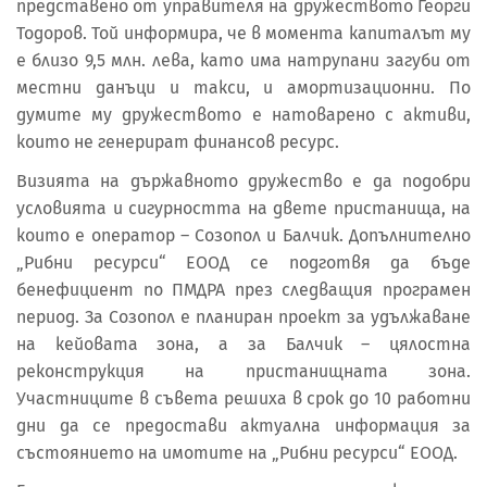
представено от управителя на дружеството Георги
Тодоров. Той информира, че в момента капиталът му
е близо 9,5 млн. лева, като има натрупани загуби от
местни данъци и такси, и амортизационни. По
думите му дружеството е натоварено с активи,
които не генерират финансов ресурс.
Визията на държавното дружество е да подобри
условията и сигурността на двете пристанища, на
които е оператор – Созопол и Балчик. Допълнително
„Рибни ресурси“ ЕООД се подготвя да бъде
бенефициент по ПМДРА през следващия програмен
период. За Созопол е планиран проект за удължаване
на кейовата зона, а за Балчик – цялостна
реконструкция на пристанищната зона.
Участниците в съвета решиха в срок до 10 работни
дни да се предостави актуална информация за
състоянието на имотите на „Рибни ресурси“ ЕООД.