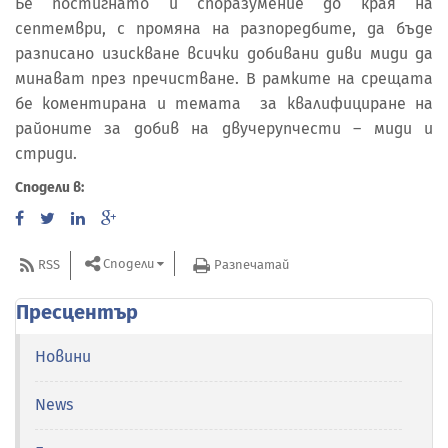
Бе постигнато и споразумение до края на
септември, с промяна на разпоредбите, да бъде
разписано изискване всички добивани диви миди да
минават през пречистване. В рамките на срещата
бе коментирана и темата за квалифициране на
районите за добив на двучерупчести – миди и
стриди.
Сподели в:
Сподели
RSS
Разпечатай
Пресцентър
Новини
News