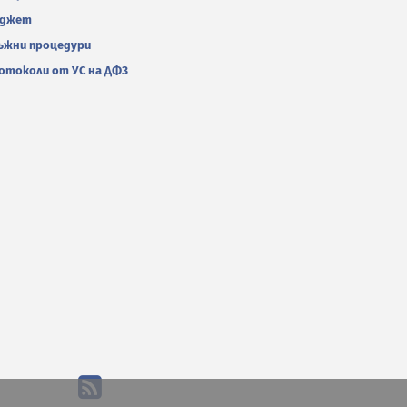
джет
ъжни процедури
отоколи от УС на ДФЗ