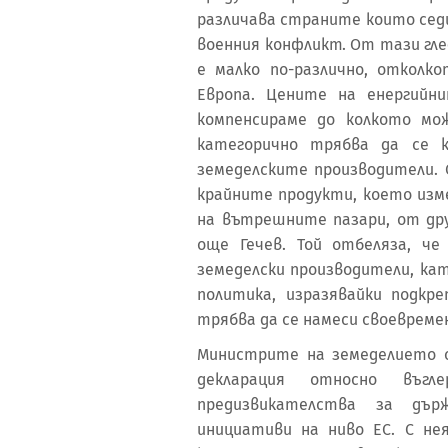
различава страните които седим
военния конфликт. От тази гл
е малко по-различно, откол
Европа. Цените на енергийн
компенсираме до колкото м
категорично трябва да се к
земеделските производители. 
крайните продукти, което из
на вътрешните пазари, от дру
още Гечев. Той отбеляза, че
земеделски производители, ка
политика, изразявайки подкр
трябва да се намеси своевреме
Министрите на земеделието 
декларация относно въг
предизвикателства за дър
инициативи на ниво ЕС. С н