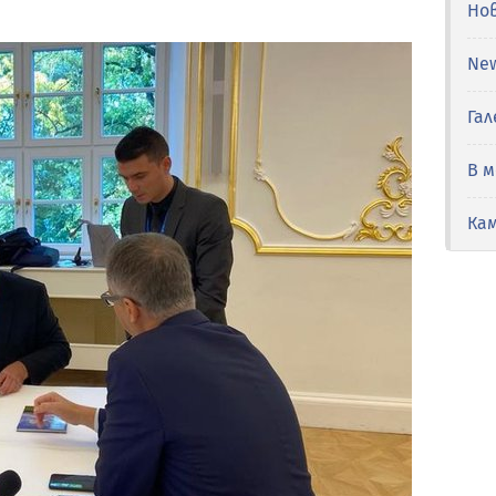
Но
Ne
Гал
В 
Ка