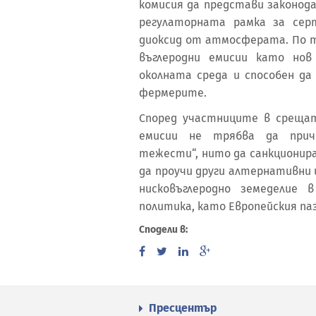
комисия да представи законод
регулаторната рамка за сер
диоксид от атмосферата. По т
въглеродни емисии като нов
околната среда и способен да
фермерите.
Според участниците в срещат
емисии не трябва да причи
тежести“, нито да санкционир
да проучи други алтернативни
нисковъглеродно земеделие 
политика, като Европейския паз
Сподели в:
Пресцентър