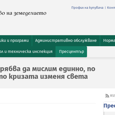
Профил на купувача
Кон
|
ки и програми
Административно обслужване
Норм
л и техническа инспекция
Пресцентър
рябва да мислим единно, по
то кризата изменя света
RS
Пре