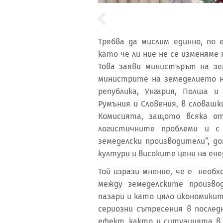
Трябва да мислим единно, по 
като че ли ние не се изменяме 
Това заяви министърът на зе
министрите на земеделието 
република, Унгария, Полша и
Румъния и Словения, в словашк
Комисията, защото всяка о
логистичните проблеми и с 
земеделски производители“, д
култури и високите цени на ен
Той изрази мнение, че е необ
между земеделските произво
пазари и като цяло икономикит
сериозни сътресения в послед
ефект, както и ситуацията в 