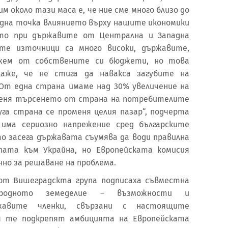
 около тази маса е, че ние сме много близо до
една точка влиянието върху нашите икономики
кото при държавите от Централна и Западна
ите източници са много високи, държавите,
ожем от собствените си бюджети, но това
аже, че не стига да навакса загубите на
От една страна имаме над 30% увеличение на
меня търсенето от страна на потребителите
га страна се променя целия пазар“, подчерта
 има сериозно напрежение сред българските
то засега държавата съумява да води правилна
епата към Украйна, но Европейската комисия
нно за решаване на проблема.
от Вишеградскта група подписаха съвместна
леродното земеделие – възможности и
жавите членки, свързани с настоящите
ея те подкрепят амбицията на Европейската