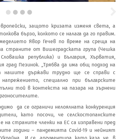
европейски, защото кризата изменя света, а
толкова бързо, колкото се налага да го правим.
меделието Явор Гечев по време на среща на
на страните от Вишеградската група (Чешка
 Словашка република) и България, Хърватия,
ия град Пезинок. „Трябва да има общ подход на
т нашите държави трудно ще се справи с
напрежението, специално при българските
опълни той в контекста на пазара на зърнени
ергоносителите.
ходимо да се ограничи нелоялната конкуренция
дители, като посочи, че селскостопанските
е на страните членки на ЕС са изправени пред
ните години – пандемията Covid-19 и нейният
Украйна. И се аргументира, като каза, че в