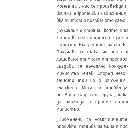
момента у нас се произвежда п
всички европейски изкисвани
включително ползването само 
„България е страна, която е 
които влизат от там не са пр
сериозно вътрешния пазар в 
Получава се така, че ние из
лишаваме от много от препара
Създава се нелоялна конкур
министър Гечев. Според него
защото той не е изпълним
заложени. „Мисля, че трябва 
от Вишеградската група, така
да разгледа и приеме наши
министър.
„Променени са логистичните
продукти трябва да минат пре