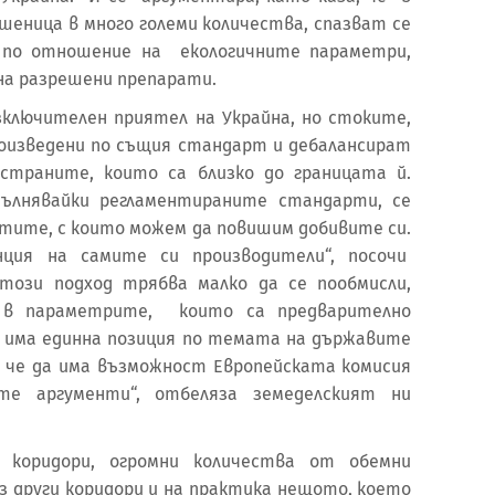
шеница в много големи количества, спазват се
я по отношение на екологичните параметри,
на разрешени препарати.
изключителен приятел на Украйна, но стоките,
оизведени по същия стандарт и дебалансират
страните, които са близко до границата й.
пълнявайки регламентираните стандарти, се
тите, с които можем да повишим добивите си.
енция на самите си производители“, посочи
 този подход трябва малко да се пообмисли,
 в параметрите, които са предварително
да има единна позиция по темата на държавите
 че да има възможност Европейската комисия
те аргументи“, отбеляза земеделският ни
 коридори, огромни количества от обемни
з други коридори и на практика нещото, което