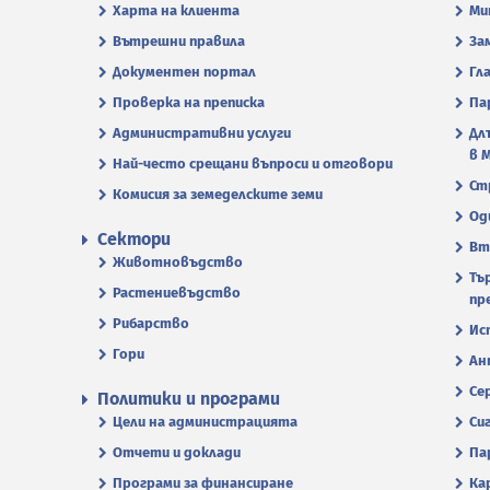
Харта на клиента
Ми
Вътрешни правила
За
Документен портал
Гл
Проверка на преписка
Па
Административни услуги
Дл
в 
Най-често срещани въпроси и отговори
Ст
Комисия за земеделските земи
Од
Сектори
Вт
Животновъдство
Тъ
Растениевъдство
пр
Рибарство
Ис
Гори
Ан
Се
Политики и програми
Цели на администрацията
Си
Отчети и доклади
Па
Програми за финансиране
Ка