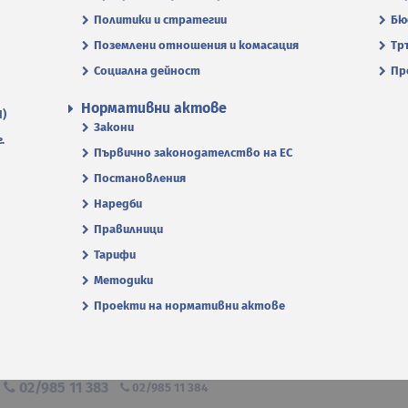
Политики и стратегии
Бю
Поземлени отношения и комасация
Тр
Социална дейност
Пр
Нормативни актове
П)
Закони
.
Първично законодателство на ЕС
Постановления
Наредби
Правилници
Тарифи
Методики
Проекти на нормативни актове
я
02/985 11 383
02/985 11 384