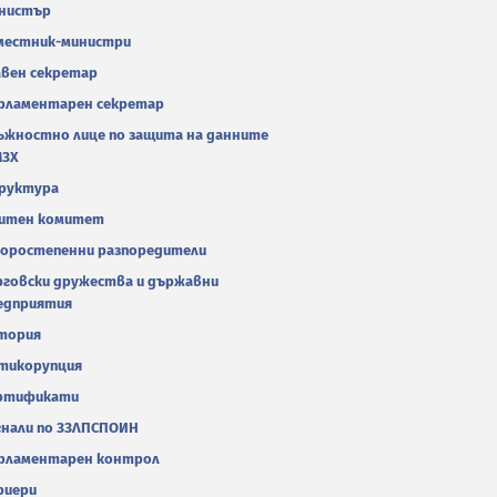
нистър
местник-министри
авен секретар
рламентарен секретар
ъжностно лице по защита на данните
МЗХ
руктура
итен комитет
оростепенни разпоредители
рговски дружества и държавни
едприятия
тория
тикорупция
ртификати
гнали по ЗЗЛПСПОИН
рламентарен контрол
риери