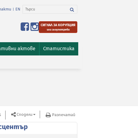
такти
EN
|
СИГНАЛ ЗА КОРУПЦИЯ
или злоупотреби
ативни актове
Статистика
Сподели
S
Разпечатай
сцентър