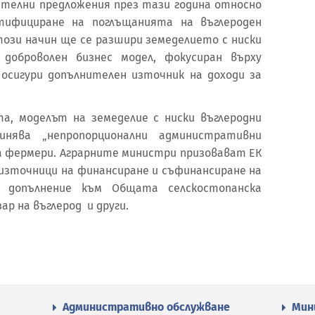
ателни предложения през тази година относно
тифициране на поглъщанията на въглероден
ози начин ще се разшири земеделието с ниски
 доброволен бизнес модел, фокусиран върху
 осигури допълнителен източник на доходи за
а, моделът на земеделие с ниски въглеродни
нява „непропорционални административни
а фермери. Аграрните министри призовават ЕК
 източници на финансиране и съфинансиране на
в допълнение към Общата селскостопанска
ар на въглерод и други.
Административно обслужване
Мин