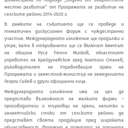
местно развитие“ от Програмата за развитие на
селските райони 2014-2020 г.
В рамките на събитието ще се проведе и
тематичен дискусионен форум с чуждестранно
участие. Международното изложение ще продължи и
утре, като в откриването ще се включат кметът
на община Русе Пенчо Милков, областният
управител на крайдунавския град Анатоли Станев,
ръководителят на Управляващия орган на
Програмата и заместник-министър на земеделието
Георги Събев и други официални лица.
Международното изложение има за цел да
предостави възможност на малките фирми –
производители и търговци на храни, напитки и
занаятчийски стоки от селските райони да
представят своята продукция пред широката
общественост. Форумът е третото за годината