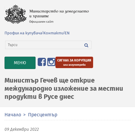
Профил на купувача
|
Контакти
|
EN
СИГНАЛ ЗА КОРУПЦИЯ
TOGGLE
МЕНЮ
или злоупотреби
NAVIGATION
Министър Гечев ще открие
международно изложение за местни
продукти в Русе днес
Начало
Пресцентър
09 Декември 2022