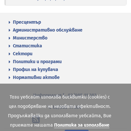
Пресцентър
Административно обслужване
Министерство
Статистика
Сектори
Политики и програми
Профил на купувача
Нормативни актове
Информация
02/985 11 383
Този уебсайт използва бисквитки (cookies) с
цел подобряване на неговата ефективност.
02/985 11 384
Продължавайки да използвате уебсайта, Вие
приемате нашата
Политика за използване