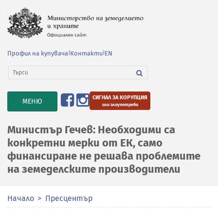
Профил на купувача
|
Контакти
|
EN
СИГНАЛ ЗА КОРУПЦИЯ
TOGGLE
МЕНЮ
или злоупотреби
NAVIGATION
Министър Гечев: Необходими са
конкретни мерки от ЕК, само
финансиране не решава проблемите
на земеделските производители
Начало
Пресцентър