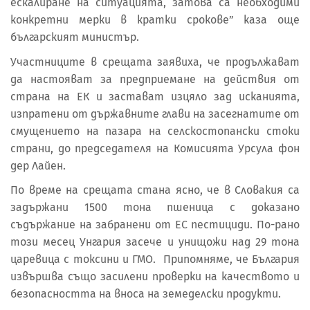
ескалиране на ситуацията, затова са необходими
конкретни мерки в кратки срокове” каза още
българският министър.
Участниците в срещата заявиха, че продължават
да настояват за предприемане на действия от
страна на ЕК и застават изцяло зад исканията,
изпратени от държавните глави на засегнатите от
смущението на пазара на селскостопански стоки
страни, до председателя на Комисията Урсула фон
дер Лайен.
По време на срещата стана ясно, че в Словакия са
задържани 1500 тона пшеница с доказано
съдържание на забранени от ЕС пестициди. По-рано
този месец Унгария засече и унищожи над 29 тона
царевица с токсини и ГМО. Припомняме, че България
извършва също засилени проверки на качеството и
безопасността на вноса на земеделски продукти.