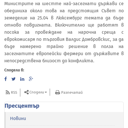
Министрите на шестте най-засегнати държави се
обединиха около това на предстоящия Съвет по
земеделие на 25.04 в Люксембург темата да бъде
отново повдигната. Включително ще работят в
посока за провеждане на нарочна среща с
еврокомисаря по търговия Валдис Домбровскис, за да
бъде намерено трайно решение в полза на
засегнатите европейски фермери от държавите в
непосредствена близост до конфликта.
Сподели в:
Сподели
RSS
Разпечатай
Пресцентър
Новини