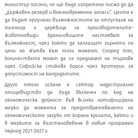
министър посочи, че ще бъде изпратено писмо до ДА
„Държавен резерв и военновременни запаси“. Целта е
да бъдат проучени възможностите за отпускане на
пшеница и царевица за производителите-
животновъди. Браншовиците настояват за
възможност, чрез която да заплащат зърното по
цени на жътва към този момент. Според тях,
количествата могат да се предлагат на търгове
през Софийска стокова борса чрез критерии за
допустимост на кандидатите.
Друго тяхно искане е сектор индустриално
птицевъдство да бъде включен по код на
икономическа дейност във всички нотифицирани
мерки до момента за предотвратяването на
икономическите загуби от корона кризата, както и
в мерките за възстановяване в новия програмен
период 2021-2027 г.