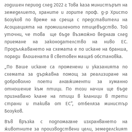
годишен период след 2022 г. Това каза министърът на
земеделието, храните и горите проф. д-р Христо
Бозуков по време на среща с представители на
Асоциацията на промишленото птицевъдство. Той
уточни, че това ще бъде възможно веднага след
приемане на законодателство на ниво ЕС.
Продължаването на схемата е по искане на бранша,
поради влошената в световен мащаб обстановка.
„По Ваше искане са променени и указанията по
схемата за държавна помощ за реализиране на
доброволно поети ангажименти за хуманно
отношение към птици. По този начин ще бъде
признавано клане на птици в кланици в трети
страни и такива от ЕС“, отбеляза министър
Бозуков.
Във връзка с подпомагане изхранването на
животните за производствени цели, земеделският