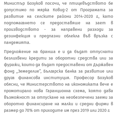
Министър Бозуков посочи, че птицевъдството бе
допустимо по мярка Ковид-2 от Програмата за
развитие на селските райони 2014-2020 г., като
подпомагането се предоставяше на зает в
производството - за направени разходи за
дезинфекция и предпазни облекла във връзка с
пандемията.
Предложение на бранша е и да бъдат отпуснати
безлихвени кредити за оборотни средства или за
фуражи, които да бъдат предоставени от Държавен
фонд „Земеделие“, Българска банка за развитие или
друга финансова институция. Професор Бозуков
обясни, че Министерството на икономиката вече е
промотирало нова Гаранционна схема, която дава
възможност за отпускане на необезпечени заеми за
оборотно финансиране на малки и средни фирми в
размер до 70% от приходите им през 2019 или 2020 г.