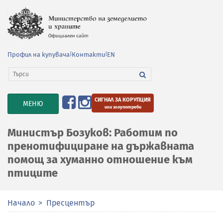
Профил на купувача
|
Контакти
|
EN
СИГНАЛ ЗА КОРУПЦИЯ
TOGGLE
МЕНЮ
или злоупотреби
NAVIGATION
Министър Бозуков: Работим по
пренотифициране на държавната
помощ за хуманно отношение към
птиците
Начало
Пресцентър