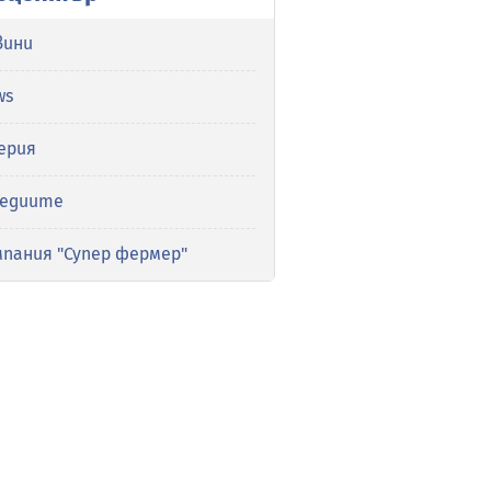
вини
ws
ерия
медиите
мпания "Супер фермер"