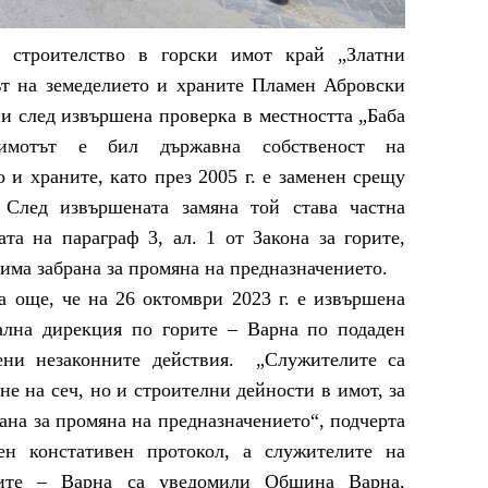
и строителство в горски имот край „Златни
ът на земеделието и храните Пламен Абровски
и след извършена проверка в местността „Баба
имотът е бил държавна собственост на
 и храните, като през 2005 г. е заменен срещу
 След извършената замяна той става частна
ата на параграф 3, ал. 1 от Закона за горите,
 има забрана за промяна на предназначението.
още, че на 26 октомври 2023 г. е извършена
ална дирекция по горите – Варна по подаден
вени незаконните действия. „Служителите са
е на сеч, но и строителни дейности в имот, за
ана за промяна на предназначението“, подчерта
ен констативен протокол, а служителите на
рите – Варна са уведомили Община Варна,