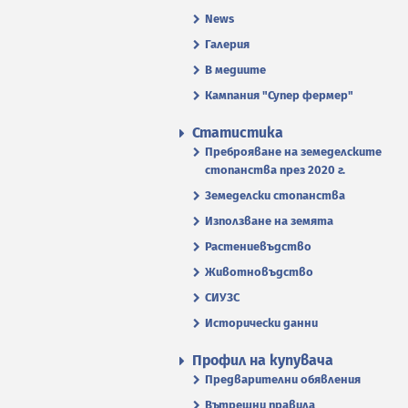
News
Галерия
В медиите
Кампания "Супер фермер"
Статистика
Преброяване на земеделските
стопанства през 2020 г.
Земеделски стопанства
Използване на земята
Растениевъдство
Животновъдство
СИУЗС
Исторически данни
Профил на купувача
Предварителни обявления
Вътрешни правила