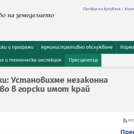
Профил на купувача
Кон
|
ки и програми
Административно обслужване
Норм
л и техническа инспекция
Пресцентър
и: Установихме незаконна
во в горски имот край
RS
Пре