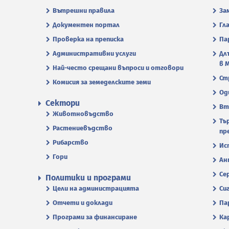
Вътрешни правила
За
Документен портал
Гл
Проверка на преписка
Па
Административни услуги
Дл
в 
Най-често срещани въпроси и отговори
Ст
Комисия за земеделските земи
Од
Сектори
Вт
Животновъдство
Тъ
Растениевъдство
пр
Рибарство
Ис
Гори
Ан
Се
Политики и програми
Цели на администрацията
Си
Отчети и доклади
Па
Програми за финансиране
Ка