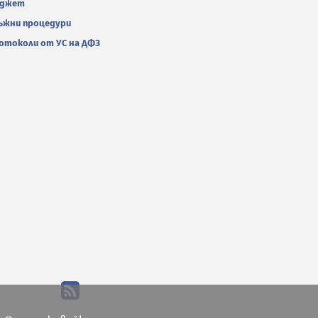
джет
ъжни процедури
отоколи от УС на ДФЗ