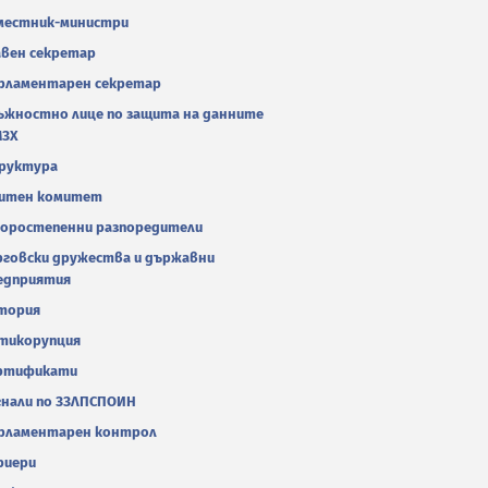
местник-министри
авен секретар
рламентарен секретар
ъжностно лице по защита на данните
МЗХ
руктура
итен комитет
оростепенни разпоредители
рговски дружества и държавни
едприятия
тория
тикорупция
ртификати
гнали по ЗЗЛПСПОИН
рламентарен контрол
риери