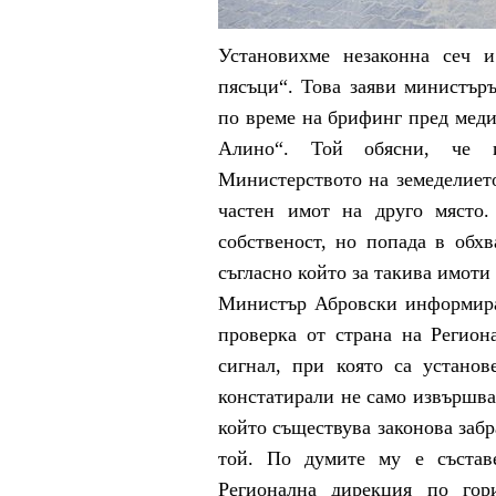
Установихме незаконна сеч 
пясъци“. Това заяви министър
по време на брифинг пред меди
Алино“. Той обясни, че 
Министерството на земеделието
частен имот на друго място.
собственост, но попада в обхв
съгласно който за такива имоти
Министър Абровски информира 
проверка от страна на Регион
сигнал, при която са устано
констатирали не само извършван
който съществува законова забр
той. По думите му е състав
Регионална дирекция по го