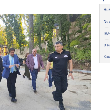
Но
Ne
Гал
В 
Ка