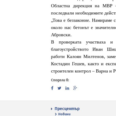
Областна дирекция на МВР 
последвали необходимите дейс
„Това е беззаконие. Намираме с
около нас бетонът е значител
Абровски.
В проверката участваха и
благоустройството Иван Шиш
работи Калоян Милтенов, заме
Костадин Гешев, както и експ
строителен контрол – Варна и Р
Сподели в:
Пресцентър
Новини