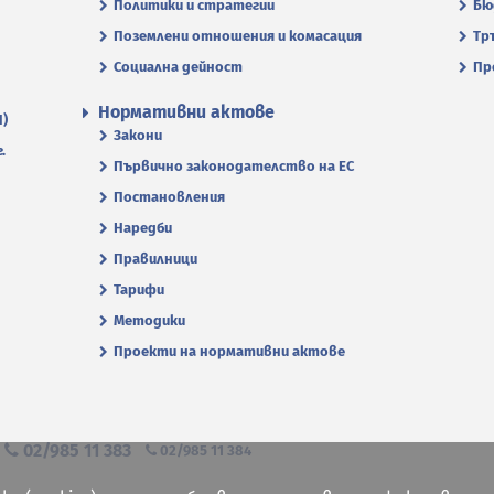
Политики и стратегии
Бю
Поземлени отношения и комасация
Тр
Социална дейност
Пр
Нормативни актове
П)
Закони
.
Първично законодателство на ЕС
Постановления
Наредби
Правилници
Тарифи
Методики
Проекти на нормативни актове
я
02/985 11 383
02/985 11 384