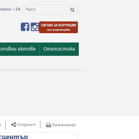
такти
EN
|
СИГНАЛ ЗА КОРУПЦИЯ
или злоупотреби
ативни актове
Статистика
Сподели
S
Разпечатай
сцентър