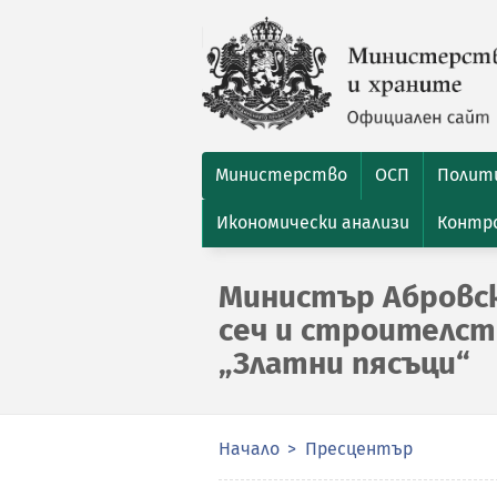
Министерство
ОСП
Полити
Икономически анализи
Контро
Министър Абровск
сеч и строителст
„Златни пясъци“
Начало
Пресцентър