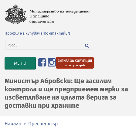
Профил на купувача
|
Контакти
|
EN
СИГНАЛ ЗА КОРУПЦИЯ
TOGGLE
МЕНЮ
или злоупотреби
NAVIGATION
Министър Абровски: Ще засилим
контрола и ще предприемем мерки за
изсветляване на цялата верига за
доставки при храните
Начало
Пресцентър