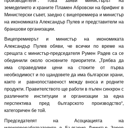
производителя“. Това заяви министърът на
земеделието и храните Пламен Абровски на брифинг в
Министерски съвет, заедно с вицепремиера и министър
на икономиката Александър Пулев и представители на
браншови организации.
Вицепремиерът и министър на икономиката
Александър Пулев обяви, че всички по време на
срещата с министър-председателя Румен Радев са се
обединили около основните приоритети. „Трябва да
има справедливи цени на стоките от първа
необходимост и по щандовете да има български храни,
както и равнопоставеност между вноса и родните
продукти. Правителството ще работи в пълен синхрон с
различните институции и организации за една
перспектива пред българското производство“,
категоричен бе той.
Председателят на Асоциацията на
млекопреработвателите в България Димитър Зоров