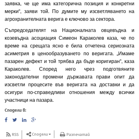
заявка, че ще има категорична позиция и конкретни
мерки“, заяви той. По думите му изсветляването на
агрохранителната верига е ключово за сектора.
Съпредседателят на Националната овцевъдна и
козевъдна асоциация Симеон Караколев каза, че по
време на срещата ясно е била отчетена сериозната
асиметрия в ценообразуването по веригата. „Имаме
пазарен дефект и той трябва да бъде коригиран“, каза
Караколев. Според него чрез подготвяните
законодателни промени държавата прави опит да
изсветли процесите във веригата на доставки и да
осигури по-справедливи отношения между всички
участници на пазара.
Сподели в:
Сподели
RSS
Разпечатай