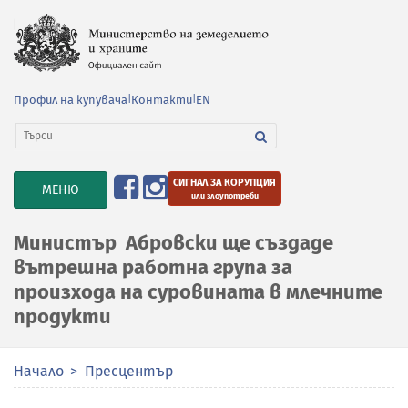
Профил на купувача
|
Контакти
|
EN
СИГНАЛ ЗА КОРУПЦИЯ
TOGGLE
МЕНЮ
или злоупотреби
NAVIGATION
Министър Абровски ще създаде
вътрешна работна група за
произхода на суровината в млечните
продукти
Начало
Пресцентър