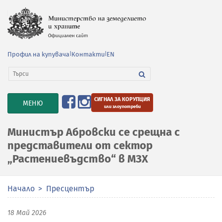
Профил на купувача
|
Контакти
|
EN
СИГНАЛ ЗА КОРУПЦИЯ
TOGGLE
МЕНЮ
или злоупотреби
NAVIGATION
Министър Абровски се срещна с
представители от сектор
„Растениевъдство“ в МЗХ
Начало
Пресцентър
18 Май 2026