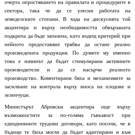
очерта опростяването на правилата и процедурите в
сектора, така че да се улесни работата на
земеделските стопани. В хода на дискусията той
акцентира и върху необходимостта обвързаната
подкрепа да бъде запазена, като водещ критерий при
нейното предоставяне трябва да остане реално
произведената продукция. По думите му именно
това е начинът да бъдат стимулирани активните
производители и да се насърчи реалното
производство. Коментирани бяха и механизмите за
засилване на контрола върху вноса на плодове и
зеленчуци.
Министърът Абровски акцентира още върху
възможностите за по-голяма гъвкавост при
еднодневните трудови договори, като посочи, че в
бъдеще те биха могли да бъдат адаптирани и към