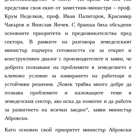
представи своя екип от заместник-министри – проф.
Крум Неделков, проф. Иван Палигоров, Красимир
Чакъров и Янислав Янчев. С бранша бяха обсъдени
основните приоритети и предизвикателства пред
сектора. В рамките на разговора земеделският
министър подчерта готовността си за открит и
конструктивен диалог с производителите и заяви, че
доброто познаване на проблемите в земеделието е
ключово условие за намирането на работещи и
устойчиви решения. „Човек трябва много добре да
познава проблемите и належащите теми в
земеделския сектор, ако иска да помогне и да работи
за развитието на всички заедно“, заяви министър
Абровски.
Като основен свой приоритет министър Абровски