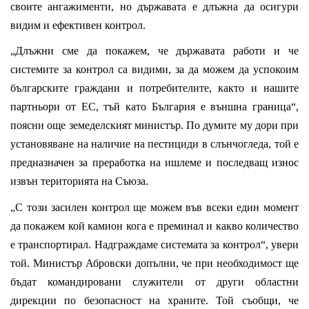
своите ангажименти, но държавата е длъжна да осигури
видим и ефективен контрол.
„Длъжни сме да покажем, че държавата работи и че
системите за контрол са видими, за да можем да успокоим
българските граждани и потребителите, както и нашите
партньори от ЕС, тъй като България е външна граница“,
поясни още земеделският министър. По думите му дори при
установяване на наличие на пестициди в слънчогледа, той е
предназначен за преработка на ишлеме и последващ износ
извън територията на Съюза.
„С този засилен контрол ще можем във всеки един момент
да покажем кой камион кога е преминал и какво количество
е транспортирал. Надграждаме системата за контрол“, увери
той. Министър Абровски допълни, че при необходимост ще
бъдат командировани служители от други областни
дирекции по безопасност на храните. Той съобщи, че