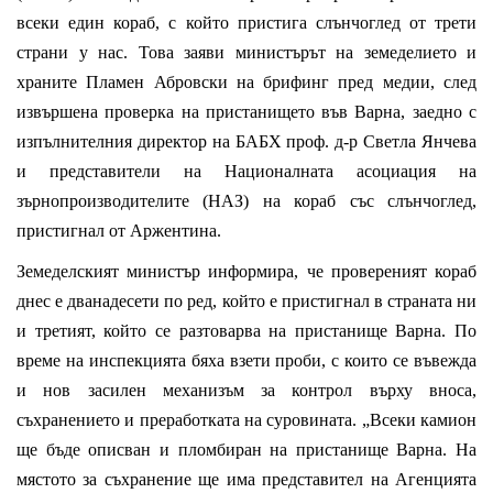
всеки един кораб, с който пристига слънчоглед от трети
страни у нас. Това заяви министърът на земеделието и
храните Пламен Абровски на брифинг пред медии, след
извършена проверка на пристанището във Варна, заедно с
изпълнителния директор на БАБХ проф. д-р Светла Янчева
и представители на Националната асоциация на
зърнопроизводителите (НАЗ) на кораб със слънчоглед,
пристигнал от Аржентина.
Земеделският министър информира, че провереният кораб
днес е дванадесети по ред, който е пристигнал в страната ни
и третият, който се разтоварва на пристанище Варна. По
време на инспекцията бяха взети проби, с които се въвежда
и нов засилен механизъм за контрол върху вноса,
съхранението и преработката на суровината. „Всеки камион
ще бъде описван и пломбиран на пристанище Варна. На
мястото за съхранение ще има представител на Агенцията