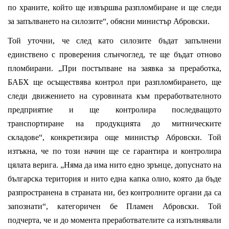
по храните, който ще извършва разпломбиране и ще следи
за запълването на силозите“, обясни министър Абровски.
Той уточни, че след като силозите бъдат запълнени
единствено с проверения слънчоглед, те ще бъдат отново
пломбирани. „При постъпване на заявка за преработка,
БАБХ ще осъществява контрол при разпломбирането, ще
следи движението на суровината към преработвателното
предприятие и ще контролира последващото
транспортиране на продукцията до митническите
складове“, конкретизира още министър Абровски. Той
изтъкна, че по този начин ще се гарантира и контролира
цялата верига. „Няма да има нито едно зрънце, допуснато на
българска територия и нито една капка олио, която да бъде
разпространена в страната ни, без контролните органи да са
запознати“, категоричен бе Пламен Абровски. Той
подчерта, че и до момента преработвателите са изпълнявали