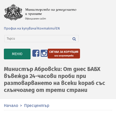
Профил на купувача
|
Контакти
|
EN
СИГНАЛ ЗА КОРУПЦИЯ
TOGGLE
МЕНЮ
или злоупотреби
NAVIGATION
Министър Абровски: От днес БАБХ
въвежда 24-часови проби при
разтоварването на всеки кораб със
слънчоглед от трети страни
Начало
Пресцентър