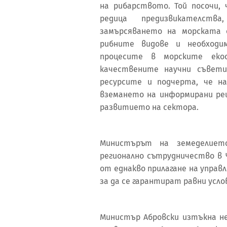
на рибарството. Той посочи,
редица предизвикателств
замърсяването на морската 
рибните видове и необходи
процесите в морските еко
качествените научни съвети
ресурсите и подчерта, че н
вземането на информирани ре
развитието на сектора.
Министърът на земеделиет
регионално сътрудничество в 
от еднакво прилагане на управ
за да се гарантират равни усло
Министър Абровски изтъкна н