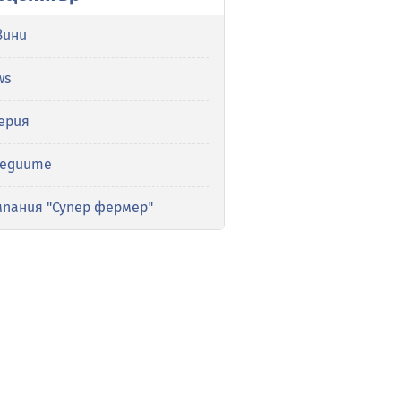
вини
ws
ерия
медиите
мпания "Супер фермер"