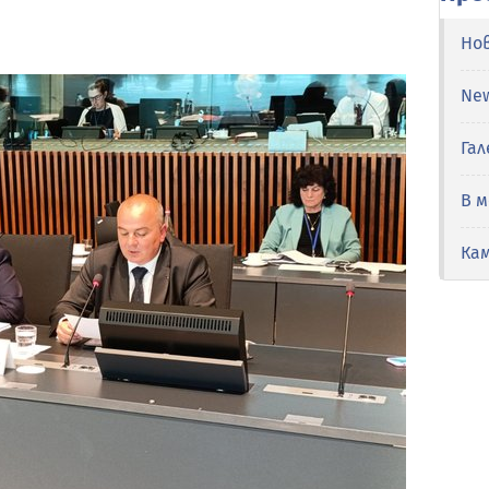
Но
Ne
Гал
В 
Ка