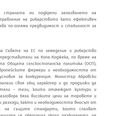
 страната ни подкрепи запазването на
управление на рибарството като ефективен
ава по-голяма предвидимост и стабилност за
а Съвета на ЕС по земеделие и рибарство
представители на Копа-Коджека, по време на
та Общата селскостопанска политика (ОСП),
вропейските фермери и необходимостта от
условия за конкуренция. Министър Абровски
запази своя общ характер и да продължи да
ители – тези, които отглеждат култури и
азговора бяха високите цени на торовете и
 разходи, както и необходимостта вносът от
я на същите стандарти, които спазват
ниците се обединиха около разбирането, че