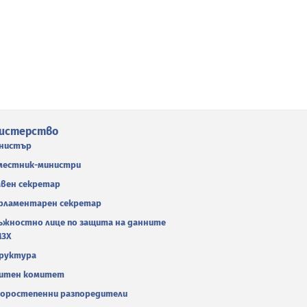
истерство
нистър
местник-министри
авен секретар
рламентарен секретар
ъжностно лице по защита на данните
МЗХ
руктура
итен комитет
оростепенни разпоредители