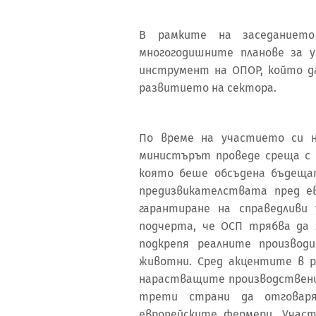
В рамките на заседанието
многогодишните планове за 
инструмент на ОПОР, който д
развитието на сектора.
По време на участието си н
министърът проведе среща с 
която беше обсъдена бъдеща
предизвикателствата пред е
гарантиране на справедливи 
подчерта, че ОСП трябва да 
подкрепя реалните производ
животни. Сред акцентите в р
нарастващите производствени
трети страни да отговар
европейските фермери. Участ