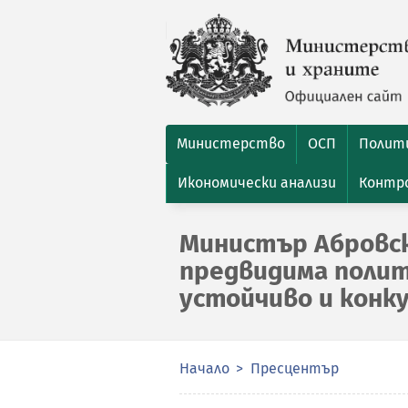
Министерство
ОСП
Полити
Икономически анализи
Контро
Министър Абровск
предвидима полит
устойчиво и конк
Начало
Пресцентър