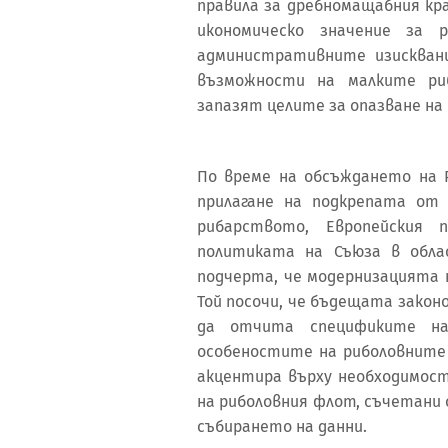
правила за дребномащабния кр
икономическо значение за 
административните изискван
възможности на малките ри
запазят целите за опазване на
По време на обсъждането на 
прилагане на подкрепата от
рибарството, Европейския
политиката на Съюза в обла
подчерта, че модернизацията 
Той посочи, че бъдещата закон
да отчита спецификите н
особеностите на риболовните
акцентира върху необходимос
на риболовния флот, съчетани 
събирането на данни.