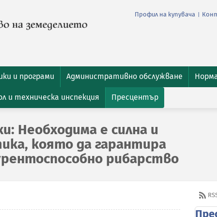
Профил на купувача
Кон
|
ки и програми
Административно обслужване
Норм
л и техническа инспекция
Пресцентър
и: Необходима е силна и
ика, която да гарантира
урентоспособно рибарство
RS
Пре