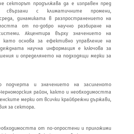
 че секторът продължава да е изправен пред
а, свързани с климатичните промени,
среда, динамиката в разпространението на
мостта от по-добро научно разбиране на
системи. Акцентира върху значението на
 като основа за ефективно управление на
адеждната научна информация е ключова за
шения и определянето на подходящи мерки за
о подчерта и значението на засиленото
Черноморския район, както и необходимостта
ленските мерки от всички крайбрежни държави,
вия за сектора.
еобходимостта от по-опростени и приложими