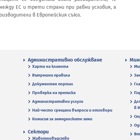
между ЕС и трети страни при равни условия, а
оизводители в Европейския съюз.
Административно обслужване
Мин
Харта на клиента
Ми
Вътрешни правила
За
Документен портал
Гл
Проверка на преписка
Па
Административни услуги
Дл
в 
Най-често срещани въпроси и отговори
Ст
Комисия за земеделските земи
Од
Сектори
Вт
Животновъдство