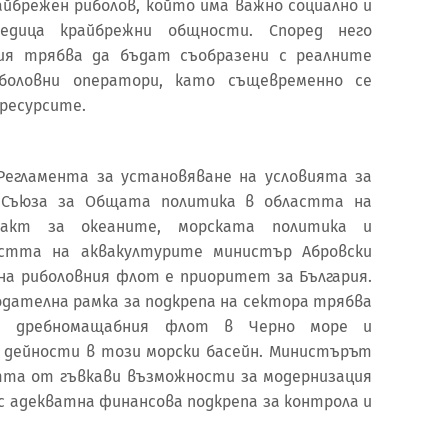
айбрежен риболов, който има важно социално и
редица крайбрежни общности. Според него
ия трябва да бъдат съобразени с реалните
боловни оператори, като същевременно се
 ресурсите.
Регламента за установяване на условията за
 Съюза за Общата политика в областта на
 пакт за океаните, морската политика и
стта на аквакултурите министър Абровски
на риболовния флот е приоритет за България.
одателна рамка за подкрепа на сектора трябва
а дребномащабния флот в Черно море и
 дейности в този морски басейн. Министърът
тта от гъвкави възможности за модернизация
с адекватна финансова подкрепа за контрола и