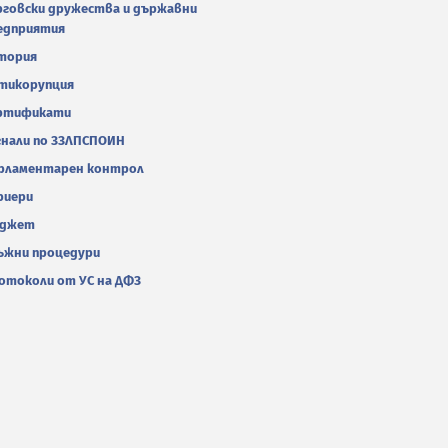
рговски дружества и държавни
едприятия
тория
тикорупция
ртификати
гнали по ЗЗЛПСПОИН
рламентарен контрол
риери
джет
ъжни процедури
отоколи от УС на ДФЗ