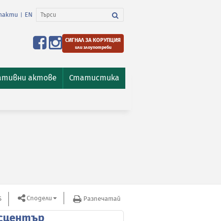
такти
EN
|
СИГНАЛ ЗА КОРУПЦИЯ
или злоупотреби
ативни актове
Статистика
Сподели
S
Разпечатай
сцентър