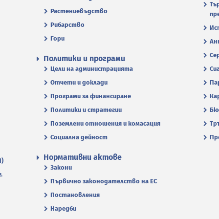
Тъ
Растениевъдство
пр
Рибарство
Ис
Гори
Ан
Се
Политики и програми
Цели на администрацията
Си
Отчети и доклади
Па
Програми за финансиране
Ка
Политики и стратегии
Бю
Поземлени отношения и комасация
Тр
Социална дейност
Пр
Нормативни актове
П)
Закони
.
Първично законодателство на ЕС
Постановления
Наредби