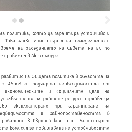
има политика, която да гарантира устойчиво и
о. Това заяви министърът на земеделието и
 време на заседанието на Съвета на ЕС по
е провежда в Люксембург.
 развитие на Общата политика в областта на
ър Абровски подчерта необходимостта от
е, икономическите и социалните цели на
 управлението на рибните ресурси трябва да
иво експлоатиране при гарантиране на
предвидимостта и равнопоставеността в
а рибарите в Европейския съюз. Министърът
ата комисия за повишаване на устойчивостта