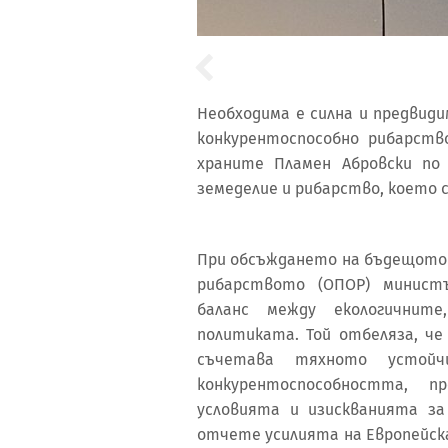
Необходима е силна и предвид
конкурентоспособно рибарств
храните Пламен Абровски по
земеделие и рибарство, което с
При обсъждането на бъдещото
рибарството (ОПОР) минист
баланс между екологичнит
политиката. Той отбеляза, че
съчетава тяхното устойч
конкурентоспособността, 
условията и изискванията з
отчете усилията на Европейск