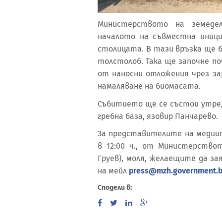
Министерството на земеде
началото на съвместна иници
столицата. В тази връзка ще бъ
толстолоб. Така ще започне п
от наносни отложения чрез за
намаляване на биомасата.
Събитието ще се състои утре, 1
гребна база, язовир Панчарево.
За представителите на медиит
в 12:00 ч., от Министерствот
Груев), моля, желаещите да заяв
на мейл
press@mzh.government.
Сподели в: