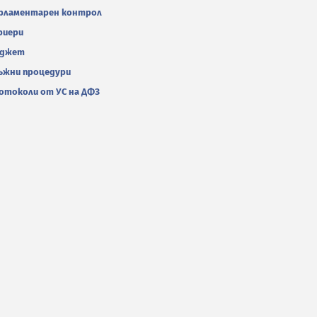
рламентарен контрол
риери
джет
ъжни процедури
отоколи от УС на ДФЗ