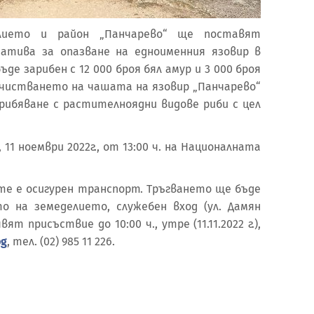
лието и район „Панчарево“ ще поставят
атива за опазване на едноименния язовир в
де зарибен с 12 000 броя бял амур и 3 000 броя
очистването на чашата на язовир „Панчарево“
рибяване с растителноядни видове риби с цел
1 ноември 2022г., от 13:00 ч. на Националната
е е осигурен транспорт. Тръгването ще бъде
о на земеделието, служебен вход (ул. Дамян
ят присъствие до 10:00 ч., утре (11.11.2022 г.),
bg
, тел. (02) 985 11 226.