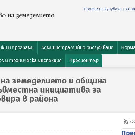
Профил на купувача
Кон
|
ки и програми
Административно обслужване
Норм
л и техническа инспекция
Пресцентър
на земеделието и община
съвместна инициатива за
овира в района
RS
Пре