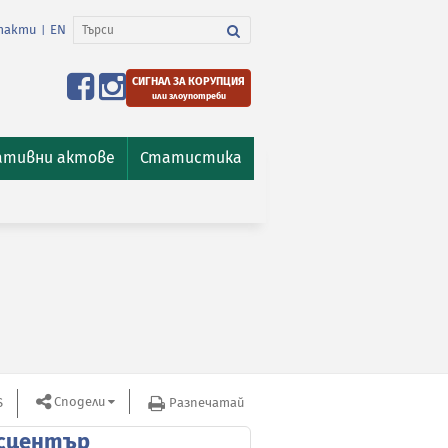
такти
EN
|
СИГНАЛ ЗА КОРУПЦИЯ
или злоупотреби
ативни актове
Статистика
Сподели
S
Разпечатай
сцентър