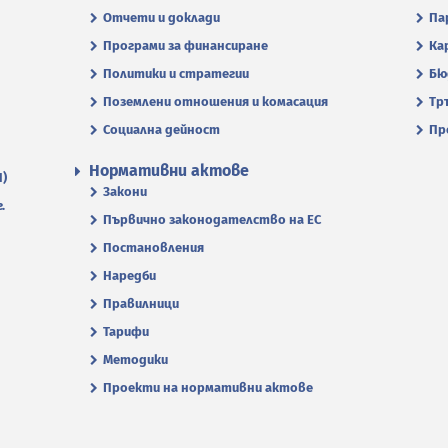
Отчети и доклади
Па
Програми за финансиране
Ка
Политики и стратегии
Бю
Поземлени отношения и комасация
Тр
Социална дейност
Пр
Нормативни актове
П)
Закони
.
Първично законодателство на ЕС
Постановления
Наредби
Правилници
Тарифи
Методики
Проекти на нормативни актове