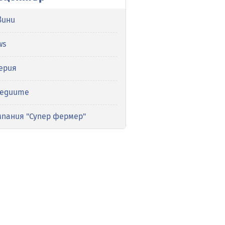
вини
ws
ерия
медиите
мпания "Супер фермер"