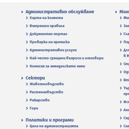
Административно обслужване
Мин
Харта на клиента
Ми
Вътрешни правила
За
Документен портал
Гл
Проверка на преписка
Па
Административни услуги
Дл
в 
Най-често срещани въпроси и отговори
Ст
Комисия за земеделските земи
Од
Сектори
Вт
Животновъдство
Тъ
Растениевъдство
пр
Рибарство
Ис
Гори
Ан
Се
Политики и програми
Цели на администрацията
Си