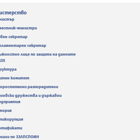
истерство
нистър
местник-министри
авен секретар
рламентарен секретар
ъжностно лице по защита на данните
МЗХ
руктура
итен комитет
оростепенни разпоредители
рговски дружества и държавни
едприятия
тория
тикорупция
ртификати
гнали по ЗЗЛПСПОИН