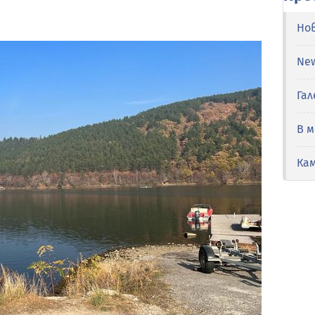
Но
Ne
Гал
В 
Ка