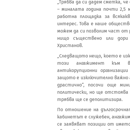
„Трябва да си дадем сметка, че 
– миналата година почти 2,5 м
работна площадка за всякак
интерес. Това е наше обществе
можем да си позволим част от 
нищо съществено или дори
Христанов.
„Следващото нещо, което е из
този ангажимент към вс
антикорупционни организации
защото е изключително важно
драстично“, посочи още мин
политически, но ще отстоява
трябва ще се деполитизира.
По отношение на дългосрочна
кабинетът е служебен, ангажи
се заявяват позиции от името