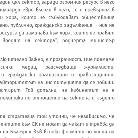
един цял сектор, заради огромния ресурс в него
илиарда евро влезли в него, се е превърнал в
ви хора, които не съблюдават обществения
но, публично, гражданско задължение - ние не
ресурса да заминава към хора, които не правят
 вредят на сектора“, подчерта министър
ключително важно, е прозрачност. Ние поемаме
ички медии, разследващи журналисти,
 и граждански организации и правозащитни,
 авторитетът на институцията да се повиши
истърът. Той допълни, че кабинетът не е
 политики по отношение на сектора и където
та стратегия той уточни, че независимо, че
ментите към ЕК не могат да чакат и трябва да
 на България във всички формати по линия на