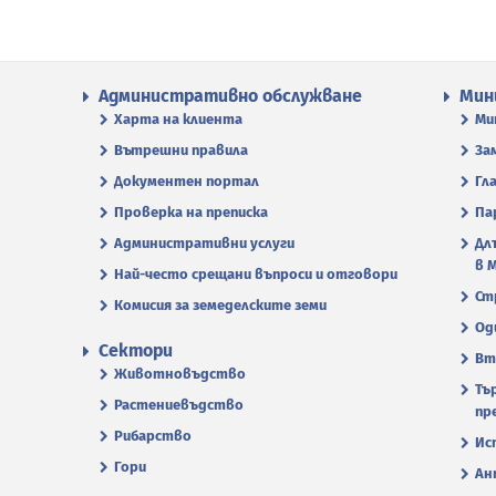
Административно обслужване
Мин
Харта на клиента
Ми
Вътрешни правила
За
Документен портал
Гл
Проверка на преписка
Па
Административни услуги
Дл
в 
Най-често срещани въпроси и отговори
Ст
Комисия за земеделските земи
Од
Сектори
Вт
Животновъдство
Тъ
Растениевъдство
пр
Рибарство
Ис
Гори
Ан