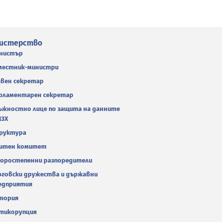
истерство
нистър
местник-министри
авен секретар
рламентарен секретар
ъжностно лице по защита на данните
МЗХ
руктура
итен комитет
оростепенни разпоредители
рговски дружества и държавни
едприятия
тория
тикорупция