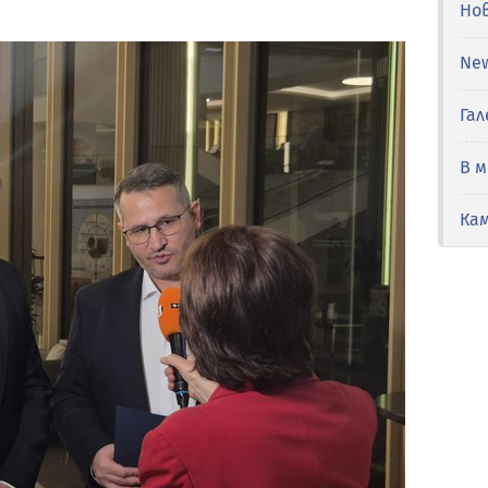
Но
Ne
Гал
В 
Ка