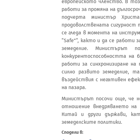
европейското членство. В то
работи за промяна на дългоср
подчерта министър Христа
продоволствената сигурност т
се гледа в момента на инстру
“Safe”“, както и да се работи
земеделие. Министърът 
конкурентоспособността на б
работи за синхронизиране на
силно развито земеделие, та
въздействия с негативен ефек
на пазара.
Министърът посочи още, че не
отношение внедряването на 
Китай и други държави, ка
земеделските политики.
Сподели в: