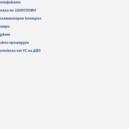
ртификати
гнали по ЗЗЛПСПОИН
рламентарен контрол
риери
джет
ъжни процедури
отоколи от УС на ДФЗ