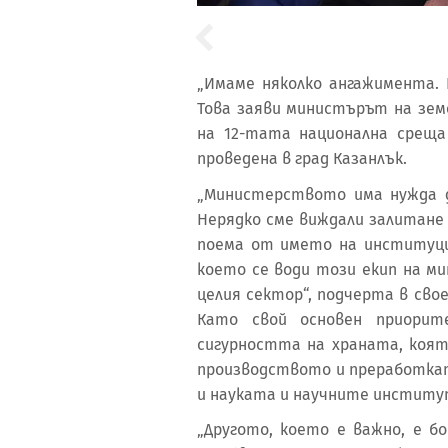
„Имаме няколко ангажимента. 
Това заяви министърът на зем
на 12-тата национална среща
проведена в град Казанлък.
„Министерството има нужда д
Нерядко сме виждали залитане и
поема от името на институц
което се води този екип на м
целия сектор“, подчерта в св
Като свой основен приорит
сигурността на храната, коят
производството и преработкат
и науката и научните институ
„Другото, което е важно, е б