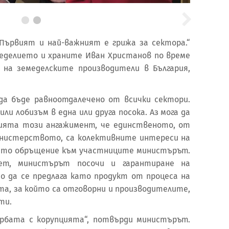
Първият и най-важният е грижа за сектора.“
еделието и храните Иван Христанов по време
 на земеделските производители в България,
а бъде равноотдалечено от всички сектори.
ли лобизъм в една или друга посока. Аз мога да
ията този ангажимент, че единственото, от
инистерството, са колективните интереси на
оето обръщение към участниците министърът.
ет, министърът посочи и гарантиране на
о да се предлага като продукт от процеса на
а, за който са отговорни и производителите,
ти.
орбата с корупцията“, потвърди министърът.