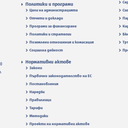
Се
Политики и програми
Цели на администрацията
Си
Отчети и доклади
Па
Програми за финансиране
Ка
Политики и стратегии
Бю
Поземлени отношения и комасация
Тр
Социална дейност
Пр
Нормативни актове
П)
Закони
.
Първично законодателство на ЕС
Постановления
Наредби
Правилници
Тарифи
Методики
Проекти на нормативни актове