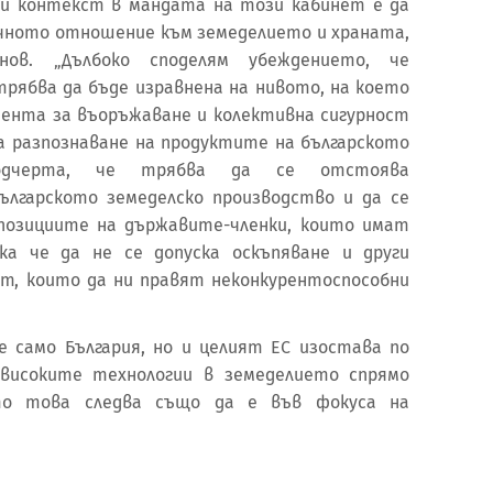
зи контекст в мандата на този кабинет е да
очното отношение към земеделието и храната,
нов. „Дълбоко споделям убеждението, че
рябва да бъде изравнена на нивото, на което
мента за въоръжаване и колективна сигурност
 за разпознаване на продуктите на българското
подчерта, че трябва да се отстоява
ългарското земеделско производство и да се
 позициите на държавите-членки, които имат
ка че да не се допуска оскъпяване и други
т, които да ни правят неконкурентоспособни
 само България, но и целият ЕС изостава по
високите технологии в земеделието спрямо
то това следва също да е във фокуса на