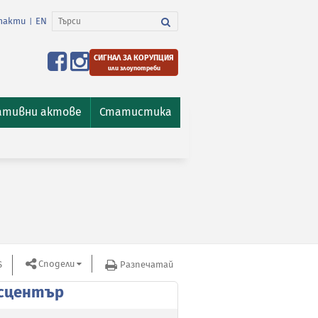
такти
EN
|
СИГНАЛ ЗА КОРУПЦИЯ
или злоупотреби
ативни актове
Статистика
Сподели
S
Разпечатай
сцентър