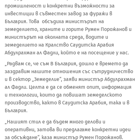
промишленост и конкретни възможности за
инвестиции в съвместен завод за фуражи в
България. Това обсъдиха министърът на
земеделието, храните и горите Румен Порожанов и
министърът на околната среда, водите и
земеделието на Кралство Саудитска Арабия
Абдулрахман ал Фадли, който е на посещение у нас.
„Радвам се, че съм В България, дошло е времето да
заздравим нашите отношения със сътрудничество
и в сектор „Земеделие“, заяви министър Абдулрахман
ал Фадли. Целта е да се обменят опит, информация
и технологии, които да повишат земеделското
производство, както в Саудитска Арабия, така и в
България.
„Нашият стил е да бъдем много делови и
оперативни, затова ви предлагаме конкретни идеи
за обсъждане“, каза министър Румен Порожанов.