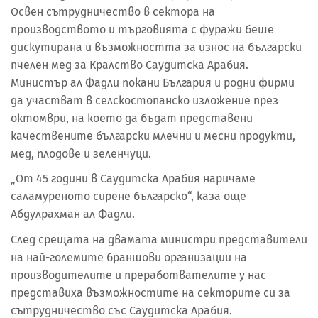
Освен сътрудничество в сектора на
производството и търговията с фуражи беше
дискутирана и възможността за износ на български
пчелен мед за Кралство Саудитска Арабия.
Министър ал Фадли покани България и родни фирми
да участват в селскостопанско изложение през
октомври, на което да бъдат представени
качествените български млечни и месни продукти,
мед, плодове и зеленчуци.
„От 45 години в Саудитска Арабия наричаме
саламуреното сирене българско“, каза още
Абдулрахман ал Фадли.
След срещата на двамата министри представители
на най-големите браншови организации на
производителите и преработвателите у нас
представиха възможностите на секторите си за
сътрудничество със Саудитска Арабия.