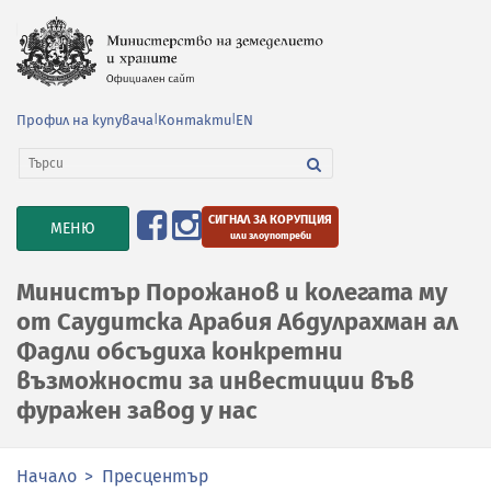
Профил на купувача
|
Контакти
|
EN
СИГНАЛ ЗА КОРУПЦИЯ
TOGGLE
МЕНЮ
или злоупотреби
NAVIGATION
Министър Порожанов и колегата му
от Саудитска Арабия Абдулрахман ал
Фадли обсъдиха конкретни
възможности за инвестиции във
фуражен завод у нас
Начало
Пресцентър