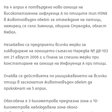
На 4 април е потвърдено ново огнище на
високопатогенна инфлуенца A по птиците тип H5N8
в животновъден обект за отглеждане на патици,
намиращ се село Зимница, община Стралджа, област
Ямбол.
Незабавно са предприети всички мерки за
ликвидиране на огнището съгласно Наредба № ДВ-103
от 21 август 2006 г. и Плана за спешни мерки при
констатиране на огнище на Инфлуенца А при птици.
Очаква се действията по унищожаването на всички
птици в засегнатия животновъден обект да
приключат на 5 април.
Обособена е 3-километрова предпазна зона и 10-
километрова наблюдавана зона около