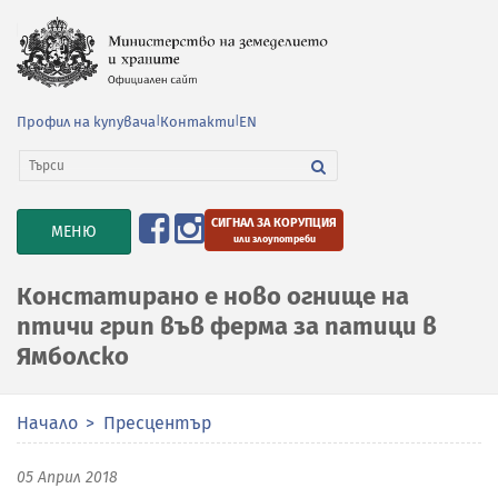
Профил на купувача
|
Контакти
|
EN
СИГНАЛ ЗА КОРУПЦИЯ
TOGGLE
МЕНЮ
или злоупотреби
NAVIGATION
Констатирано е ново огнище на
птичи грип във ферма за патици в
Ямболско
Начало
Пресцентър
05 Април 2018