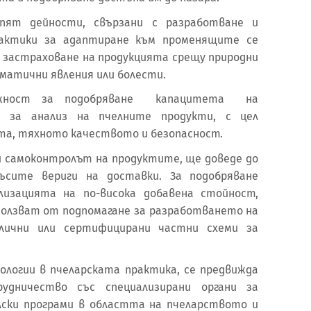
пят дейности, свързани с разработване и
практики за адаптиране към променящите се
а застраховане на продукцията срещу природни
матични явления или болести.
ожност за подобряване капацитета на
и за анализ на пчелните продукти, с цел
та, тяхното качеството и безопасност.
и самоконтролът на продуктите, ще доведе до
късите вериги на доставки. За подобряване
лизацията на по-висока добавена стойност,
ползват от подпомагане за разработването на
лични или сертифицирани частни схеми за
нологии в пчеларската практика, се предвижда
удничество със специализирани органи за
лски програми в областта на пчеларството и