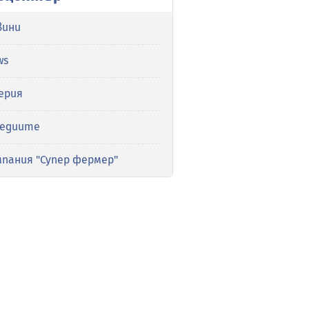
вини
ws
ерия
медиите
мпания "Супер фермер"