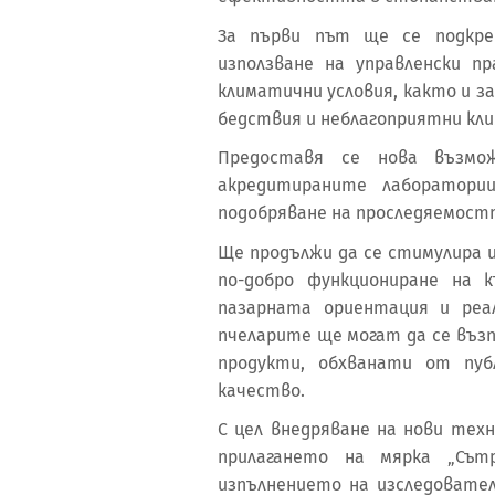
За първи път ще се подкре
използване на управленски 
климатични условия, както и з
бедствия и неблагоприятни кли
Предоставя се нова възм
акредитираните лаборатори
подобряване на проследяемост
Ще продължи да се стимулира 
по-добро функциониране на 
пазарната ориентация и реа
пчеларите ще могат да се въз
продукти, обхванати от пуб
качество.
С цел внедряване на нови тех
прилагането на мярка „Сътр
изпълнението на изследовате