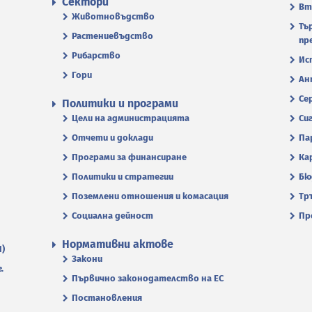
Сектори
Вт
Животновъдство
Тъ
Растениевъдство
пр
Рибарство
Ис
Гори
Ан
Се
Политики и програми
Цели на администрацията
Си
Отчети и доклади
Па
Програми за финансиране
Ка
Политики и стратегии
Бю
Поземлени отношения и комасация
Тр
Социална дейност
Пр
Нормативни актове
П)
Закони
.
Първично законодателство на ЕС
Постановления