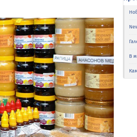
Но
Ne
Гал
В 
Ка