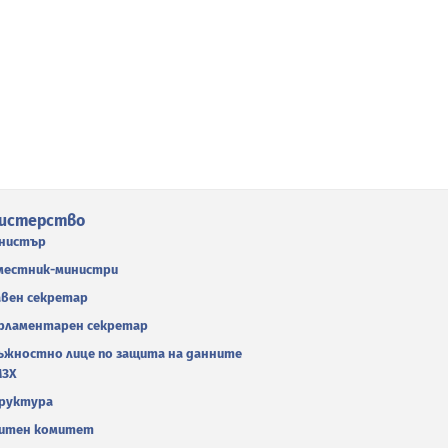
истерство
нистър
местник-министри
авен секретар
рламентарен секретар
ъжностно лице по защита на данните
МЗХ
руктура
итен комитет