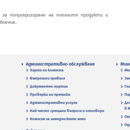
 за популяризиране на пчелните продукти и
бление.
Административно обслужване
Мин
Харта на клиента
Ми
Вътрешни правила
За
Документен портал
Гл
Проверка на преписка
Па
Административни услуги
Дл
в 
Най-често срещани въпроси и отговори
Ст
Комисия за земеделските земи
Од