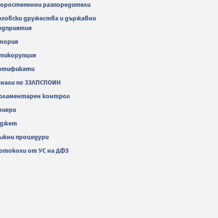
оростепенни разпоредители
рговски дружества и държавни
едприятия
тория
тикорупция
ртификати
гнали по ЗЗЛПСПОИН
рламентарен контрол
риери
джет
ъжни процедури
отоколи от УС на ДФЗ