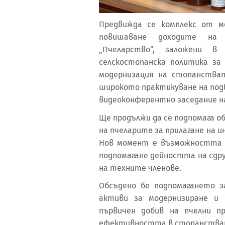
Предвижда се комплекс от м
повишаване доходите на 
„Пчеларство“, заложени 
селскостопанска политика за 
модернизация на стопанстват
широкото практикуване на под
видеоконферентно заседание на
Ще продължи да се подпомага 
на пчеларите за прилагане на 
Нов момент е възможността з
подпомагане дейността на сдру
на техните членове.
Обсъдено бе подпомагането 
активи за модернизиране и 
първичен добив на пчелни п
ефективността в стопанствата