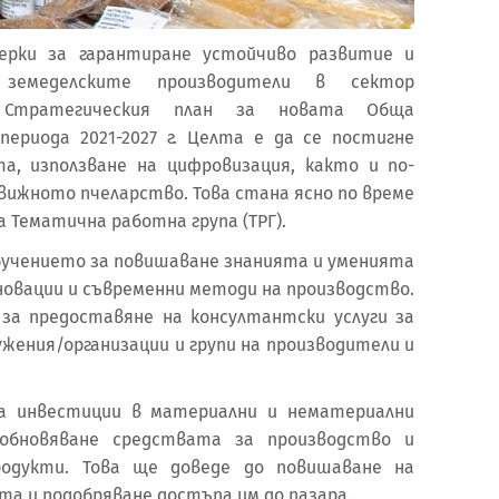
ерки за гарантиране устойчиво развитие и
земеделските производители в сектор
в Стратегическия план за новата Обща
периода 2021-2027 г. Целта е да се постигне
а, използване на цифровизация, както и по-
вижното пчеларство. Това стана ясно по време
 Тематична работна група (ТРГ).
обучението за повишаване знанията и уменията
иновации и съвременни методи на производство.
а предоставяне на консултантски услуги за
жения/организации и групи на производители и
за инвестиции в материални и нематериални
обновяване средствата за производство и
родукти. Това ще доведе до повишаване на
 и подобряване достъпа им до пазара.