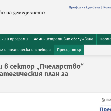
Профил на купувача
Кон
|
ки и програми
Административно обслужване
Норм
л и техническа инспекция
Пресцентър
и в сектор „Пчеларство“
атегическия план за
RS
Пре