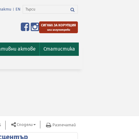
такти
EN
|
СИГНАЛ ЗА КОРУПЦИЯ
или злоупотреби
ативни актове
Статистика
Сподели
S
Разпечатай
сцентър