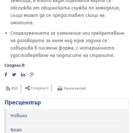
землища, в които кадастралната карта се
обслужва от общинската служба по земеделие,
също могат да се предоставят скици на
имотите.
Споразуменията за изменение или прекратяване
на договорите за наем над една година се
извършва в писмена форма, с нотариалното
удостоверяване на подписите на страните.
Сподели в:
Сподели
RSS
Разпечатай
Пресцентър
Новини
News