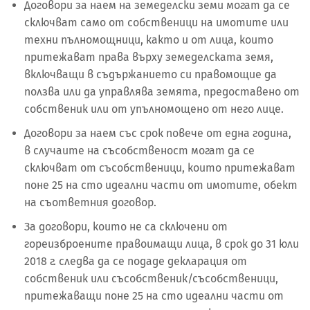
Договори за наем на земеделски земи могат да се
сключват само от собственици на имотите или
техни пълномощници, както и от лица, които
притежават права върху земеделската земя,
включващи в съдържанието си правомощие да
ползва или да управлява земята, предоставено от
собственик или от упълномощено от него лице.
Договори за наем със срок повече от една година,
в случаите на съсобственост могат да се
сключват от съсобственици, които притежават
поне 25 на сто идеални части от имотите, обект
на съответния договор.
За договори, които не са сключени от
гореизброените правоимащи лица, в срок до 31 юли
2018 г. следва да се подаде декларация от
собственик или съсобственик/съсобственици,
притежаващи поне 25 на сто идеални части от