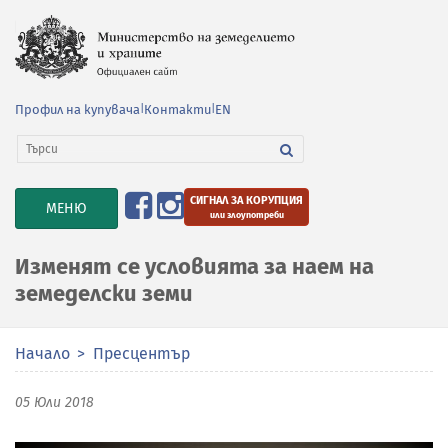
Профил на купувача
|
Контакти
|
EN
СИГНАЛ ЗА КОРУПЦИЯ
TOGGLE
МЕНЮ
или злоупотреби
NAVIGATION
Изменят се условията за наем на
земеделски земи
Начало
Пресцентър
05 Юли 2018