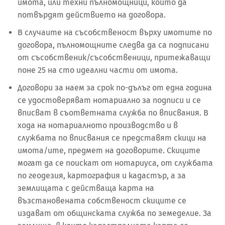
имота, или техни пълномощници, които да
потвърдят действието на договора.
В случаите на съсобственост върху имотите по
договора, пълномощните следва да са подписани
от съсобственик/съсобственици, притежаващи
поне 25 на сто идеални части от имота.
Договори за наем за срок по-дълъг от една година
се удостоверяват нотариално за подписи и се
вписват в съответната служба по вписвания. В
хода на нотариалното производство и в
службата по вписвания се представят скици на
имота/ите, предмет на договорите. Скиците
могат да се поискат от нотариуса, от службата
по геодезия, картография и кадастър, а за
землищата с действаща карта на
възстановената собственост скиците се
издават от общинската служба по земеделие. За