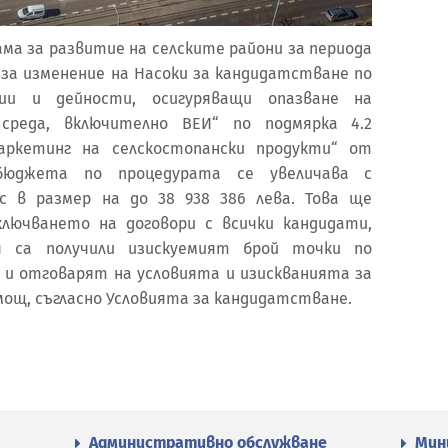
ма за развитие на селските райони за периода
ед за изменение на Насоки за кандидатстване по
ии и дейности, осигуряващи опазване на
среда, включително ВЕИ“ по подмярка 4.2
аркетинг на селскостопански продукти“ от
бюджета по процедурата се увеличава с
с в размер на до 38 938 386 лева. Това ще
лючването на договори с всички кандидати,
я са получили изискуемият брой точки по
) и отговарят на условията и изискванията за
ощ, съгласно Условията за кандидатстване.
Административно обслужване
Мин