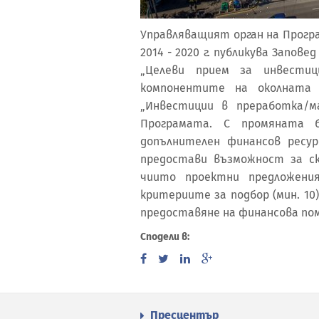
Управляващият орган на Програ
2014 - 2020 г. публикува Запов
„Целеви прием за инвестиц
компонентите на околната 
„Инвестиции в преработка/м
Програмата. С промяната 
допълнителен финансов ресур
предостави възможност за ск
чиито проектни предложени
критериите за подбор (мин. 10
предоставяне на финансова пом
Сподели в:
Пресцентър