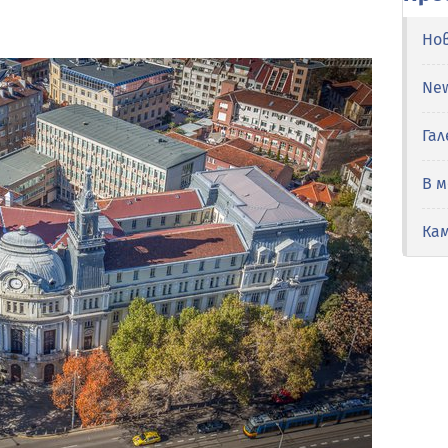
Но
Ne
Гал
В 
Ка