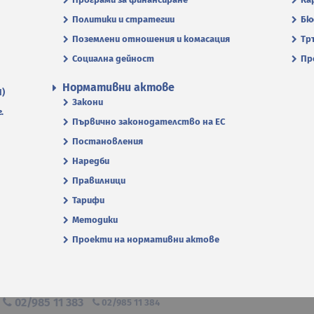
Политики и стратегии
Бю
Поземлени отношения и комасация
Тр
Социална дейност
Пр
Нормативни актове
П)
Закони
.
Първично законодателство на ЕС
Постановления
Наредби
Правилници
Тарифи
Методики
Проекти на нормативни актове
я
02/985 11 383
02/985 11 384