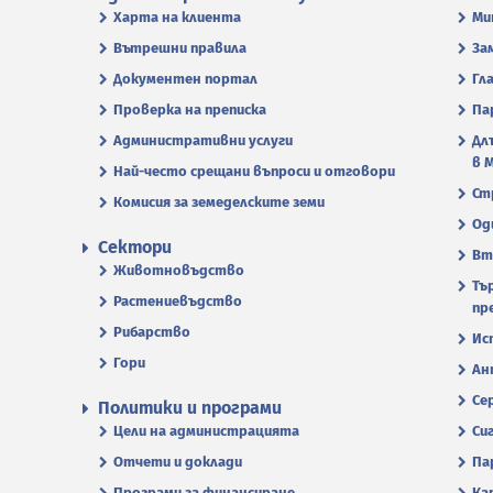
Харта на клиента
Ми
Вътрешни правила
За
Документен портал
Гл
Проверка на преписка
Па
Административни услуги
Дл
в 
Най-често срещани въпроси и отговори
Ст
Комисия за земеделските земи
Од
Сектори
Вт
Животновъдство
Тъ
Растениевъдство
пр
Рибарство
Ис
Гори
Ан
Се
Политики и програми
Цели на администрацията
Си
Отчети и доклади
Па
Програми за финансиране
Ка