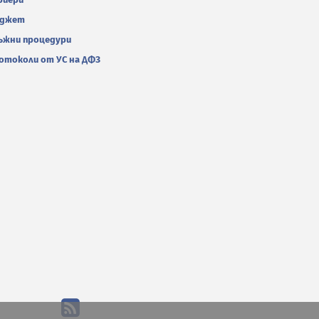
джет
ъжни процедури
отоколи от УС на ДФЗ