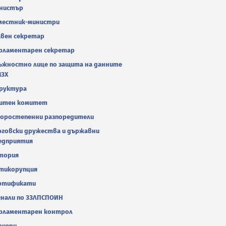
нистър
местник-министри
авен секретар
рламентарен секретар
ъжностно лице по защита на данните
МЗХ
руктура
итен комитет
оростепенни разпоредители
рговски дружества и държавни
едприятия
тория
тикорупция
ртификати
гнали по ЗЗЛПСПОИН
рламентарен контрол
риери