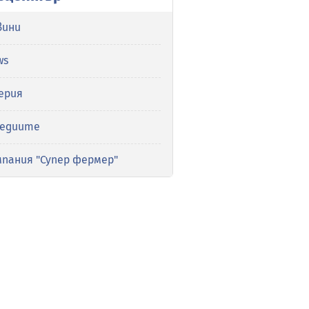
вини
ws
ерия
медиите
мпания "Супер фермер"