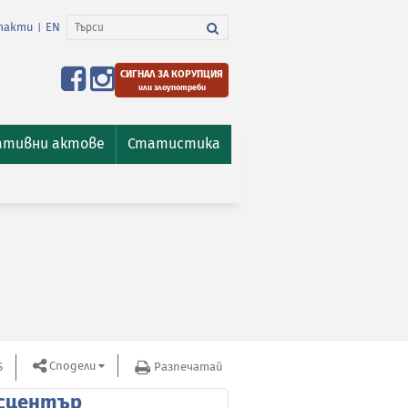
такти
EN
|
СИГНАЛ ЗА КОРУПЦИЯ
или злоупотреби
ативни актове
Статистика
Сподели
S
Разпечатай
сцентър