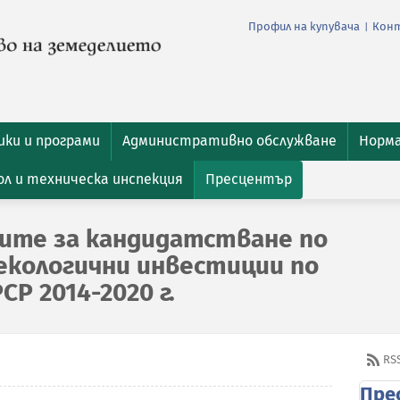
Профил на купувача
Кон
|
ки и програми
Административно обслужване
Норм
л и техническа инспекция
Пресцентър
ките за кандидатстване по
 екологични инвестиции по
СР 2014-2020 г.
RS
Пре