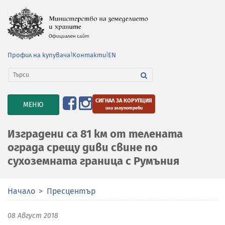
Профил на купувача
|
Контакти
|
EN
СИГНАЛ ЗА КОРУПЦИЯ
TOGGLE
МЕНЮ
или злоупотреби
NAVIGATION
Изградени са 81 км от телената
ограда срещу диви свине по
сухоземната граница с Румъния
Начало
Пресцентър
08 Август 2018