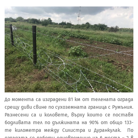
До момента са изградени 81 км от телената ограда
срещу диви свине по сухоземната граница с Румъния.
Разнесени са и коловете, върху които се поставя
бодливата тел по дължината на 90% от общо 133-
те километра между Силистра и Дуранкулак. По
оградата се работи едновременно на 6 места – 2 в