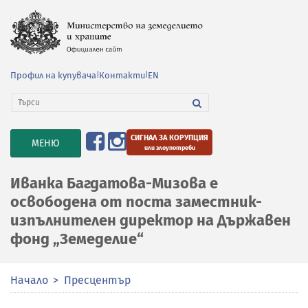
Профил на купувача
|
Контакти
|
EN
СИГНАЛ ЗА КОРУПЦИЯ
TOGGLE
МЕНЮ
или злоупотреби
NAVIGATION
Иванка Багдатова-Мизова е
освободена от поста заместник-
изпълнителен директор на Държавен
фонд „Земеделие“
Начало
Пресцентър