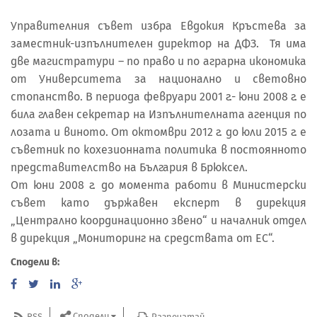
Управителния съвет избра Евдокия Кръстева за
заместник-изпълнителен директор на ДФЗ. Тя има
две магистратури – по право и по аграрна икономика
от Университета за национално и световно
стопанство. В периода февруари 2001 г.- юни 2008 г. е
била главен секретар на Изпълнителната агенция по
лозата и виното. От октомври 2012 г. до юли 2015 г. е
съветник по кохезионната политика в постоянното
представителство на България в Брюксел.
От юни 2008 г. до момента работи в Министерски
съвет като държавен експерт в дирекция
„Централно координационно звено“ и началник отдел
в дирекция „Мониторинг на средствата от ЕС“.
Сподели в:
Сподели
RSS
Разпечатай