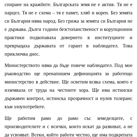
спиране на кражбите. Българската земя не е актив. Тя не е
парцел. Тя не е схема – тя е памет, хляб и корен. Без земята
си България няма народ. Без грижа за земята си България не
е държава. Дълги години безстопанственост и корупционни
практики подкопаваха доверието в институциите и
превръщаха държавата от гарант в наблюдател. Това
приключва днес.
Министерството няма да бъде повече наблюдател. Под мое
ръководство ще пренапишем дефиницията за работещо
министерство в действие. Ще осветим всяка схема, която е
изземвала от труда на честните хора. Ще има истински
държавен контрол, истинска прозрачност и нулев толеранс
към злоупотребите.
Ще работим рамо до рамо със земеделците, с
производителите и с всички, които искат да развиват, а не
да усвояват. Всеки, който работи честно, ще има подкрепата