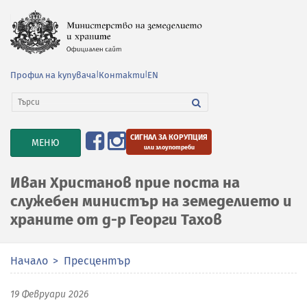
Профил на купувача
|
Контакти
|
EN
СИГНАЛ ЗА КОРУПЦИЯ
TOGGLE
МЕНЮ
или злоупотреби
NAVIGATION
Иван Христанов прие поста на
служебен министър на земеделието и
храните от д-р Георги Тахов
Начало
Пресцентър
19 Февруари 2026