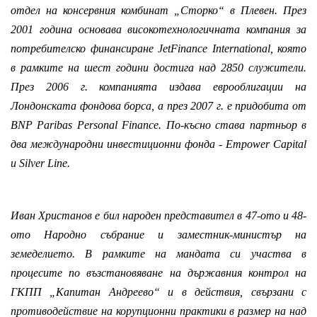
отдел на консервния комбинат „Сторко“ в Плевен. През
2001 година основава високотехнологичната компания за
потребителско финансиране JetFinance International, която
в рамките на шест години достига над 2850 служители.
През 2006 г. компанията издава еврооблигации на
Лондонската фондова борса, а през 2007 г. е придобита от
BNP Paribas Personal Finance. По-късно става партньор в
два международни инвестиционни фонда - Empower Capital
и Silver Line.
Иван Христанов е бил народен представител в 47-ото и 48-
ото Народно събрание и заместник-министър на
земеделието. В рамките на мандата си участва в
процесите по възстановяване на държавния контрол на
ГКПП „Капитан Андреево“ и в действия, свързани с
противодействие на корупционни практики в размер на над