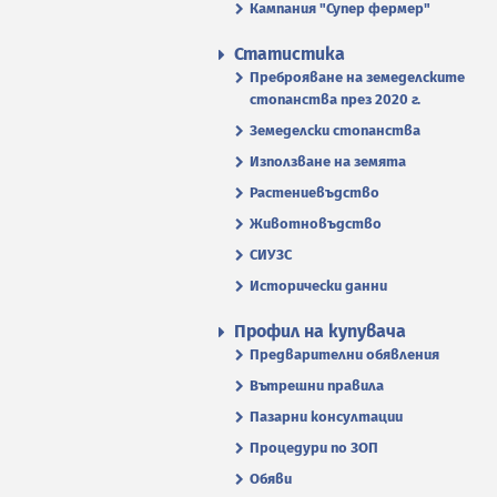
Кампания "Супер фермер"
Статистика
Преброяване на земеделските
стопанства през 2020 г.
Земеделски стопанства
Използване на земята
Растениевъдство
Животновъдство
СИУЗС
Исторически данни
Профил на купувача
Предварителни обявления
Вътрешни правила
Пазарни консултации
Процедури по ЗОП
Обяви