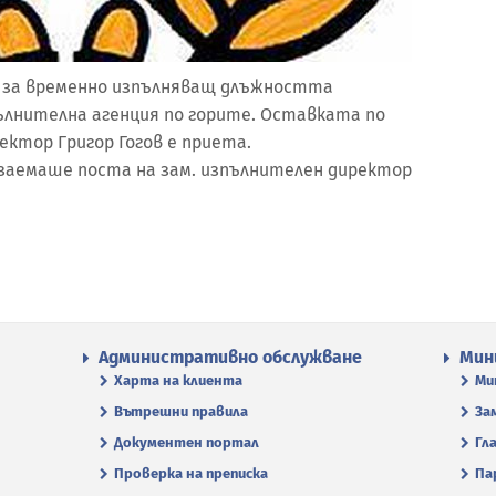
н за временно изпълняващ длъжността
ълнителна агенция по горите. Оставката по
ектор Григор Гогов е приета.
заемаше поста на зам. изпълнителен директор
Административно обслужване
Мин
Харта на клиента
Ми
Вътрешни правила
За
Документен портал
Гл
Проверка на преписка
Па