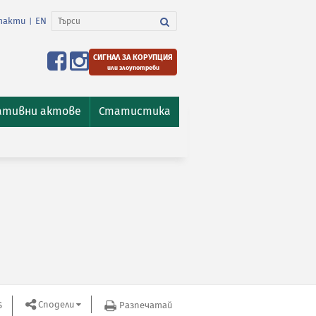
такти
EN
|
СИГНАЛ ЗА КОРУПЦИЯ
или злоупотреби
ативни актове
Статистика
Сподели
S
Разпечатай