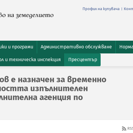
Профил на купувача
Кон
|
ки и програми
Административно обслужване
Норм
л и техническа инспекция
Пресцентър
ов е назначен за временно
ността изпълнителен
лнителна агенция по
RS