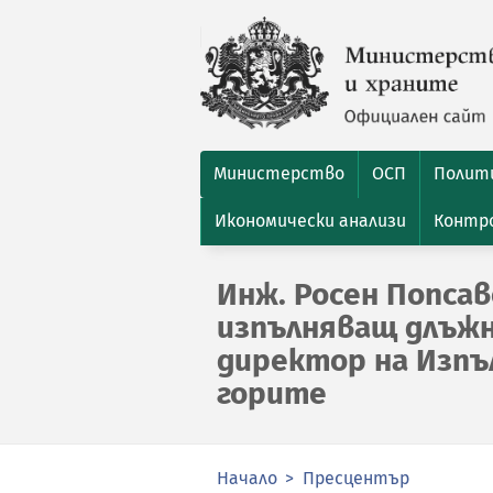
Министерство
ОСП
Полити
Икономически анализи
Контро
Инж. Росен Попсав
изпълняващ длъж
директор на Изпъ
горите
Начало
Пресцентър