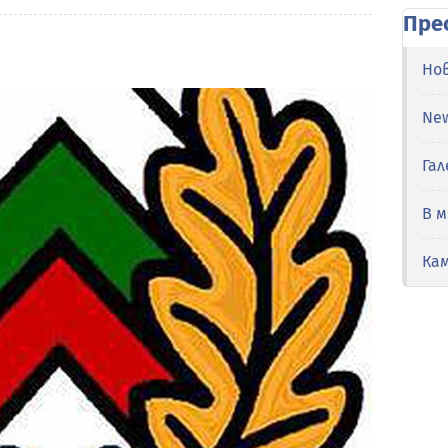
Пре
Но
Ne
Гал
В 
Ка