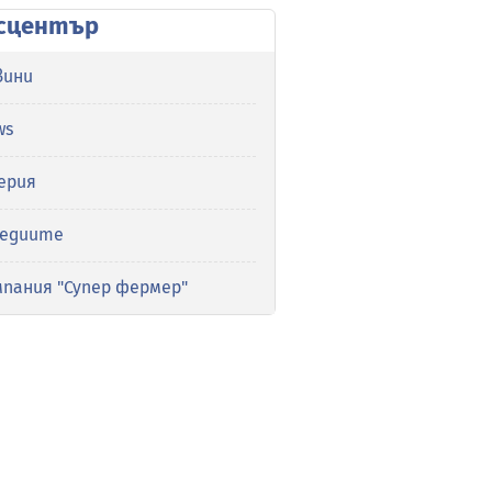
сцентър
вини
ws
ерия
медиите
мпания "Супер фермер"