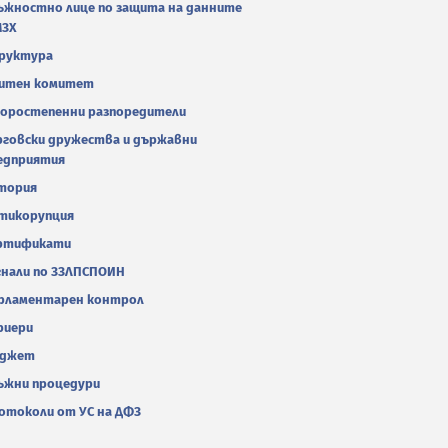
ъжностно лице по защита на данните
МЗХ
руктура
итен комитет
оростепенни разпоредители
рговски дружества и държавни
едприятия
тория
тикорупция
ртификати
гнали по ЗЗЛПСПОИН
рламентарен контрол
риери
джет
ъжни процедури
отоколи от УС на ДФЗ