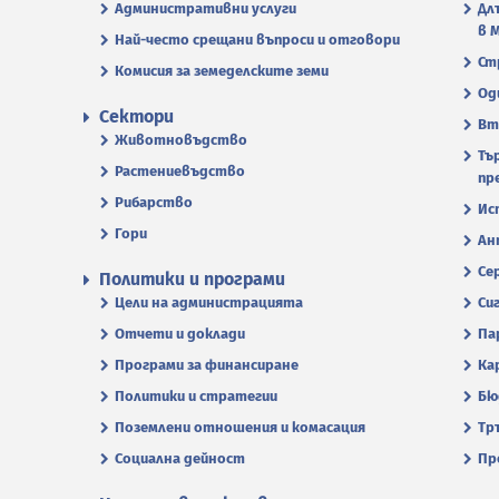
Административни услуги
Дл
в 
Най-често срещани въпроси и отговори
Ст
Комисия за земеделските земи
Од
Сектори
Вт
Животновъдство
Тъ
Растениевъдство
пр
Рибарство
Ис
Гори
Ан
Се
Политики и програми
Цели на администрацията
Си
Отчети и доклади
Па
Програми за финансиране
Ка
Политики и стратегии
Бю
Поземлени отношения и комасация
Тр
Социална дейност
Пр