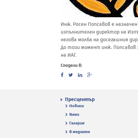
Инж. Росен Попсавов е назначе
изпълнителен директор на Изп
негова молба на досегашния дир
До този момент инж. Попсавов 
на ИАГ.
Сподели в:
Пресцентър
Новини
News
Галерия
В медиите