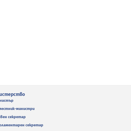
истерство
нистър
местник-министри
авен секретар
рламентарен секретар