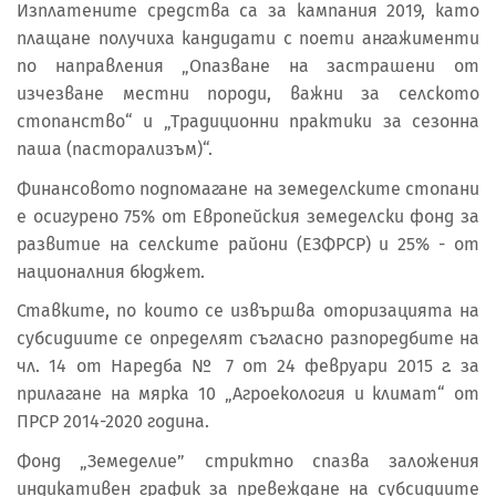
Изплатените средства са за кампания 2019, като
плащане получиха кандидати с поети ангажименти
по направления „Опазване на застрашени от
изчезване местни породи, важни за селското
стопанство“ и „Традиционни практики за сезонна
паша (пасторализъм)“.
Финансовото подпомагане на земеделските стопани
е осигурено 75% от Европейския земеделски фонд за
развитие на селските райони (ЕЗФРСР) и 25% - от
националния бюджет.
Ставките, по които се извършва оторизацията на
субсидиите се определят съгласно разпоредбите на
чл. 14 от Наредба № 7 от 24 февруари 2015 г. за
прилагане на мярка 10 „Агроекология и климат“ от
ПРСР 2014-2020 година.
Фонд „Земеделие” стриктно спазва заложения
индикативен график за превеждане на субсидиите