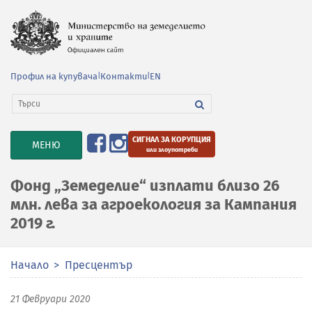
Профил на купувача
|
Контакти
|
EN
СИГНАЛ ЗА КОРУПЦИЯ
TOGGLE
МЕНЮ
или злоупотреби
NAVIGATION
Фонд „Земеделие“ изплати близо 26
млн. лева за агроекология за Кампания
2019 г.
Начало
Пресцентър
21 Февруари 2020