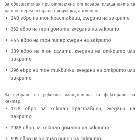
За обезщетения при оттегляне от пазара, плащанията са
на тон нереализирана продукция, а именно:
240 евро на тон краставици, гледани на закрито
332 евро на тон домати, гледани на закрито
444 евро на тон пипер гледан на закрито
389 евро на тон салати, гледани на открито или
закрито
296 евро на тон тиквички, гледани на открито или
закрито
За небране на реколта плащанията са фиксирани на
хектар:
1728 евро за хектар краставици, гледани на
закрито
2988 евро на хектар домати на закрито
999 евро на хектар пипер на закрито