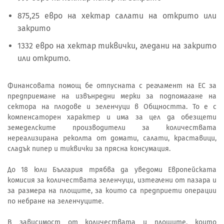
875,25 евро на хектар салати на открито или
закрито
1332 евро на хектар тиквички, гледани на закрито
или открито.
Финансовата помощ бе отпусната с регламент на ЕС за
предприемане на извънредни мерки за подпомагане на
сектора на плодове и зеленчуци в Общността. То е с
компенсаторен характер и има за цел да обезщети
земеделските производители за количествата
нереализирана реколта от домати, салати, краставици,
сладък пипер и тиквички за прясна консумация.
До 18 юли България трябва да уведоми Европейската
комисия за количествата зеленчуци, изтеглени от пазара и
за размера на площите, за които са предприети операции
по небране на зеленчуците.
В зависимост от количествата и площите, които