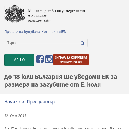
Профил на купувача
|
Контакти
|
EN
СИГНАЛ ЗА КОРУПЦИЯ
TOGGLE
МЕНЮ
или злоупотреби
NAVIGATION
До 18 юли България ще уведоми ЕК за
размера на загубите от Е. коли
Начало
Пресцентър
12 Юли 2011
До 17 ч. вчера, когато изтече крайният срок за подаване на