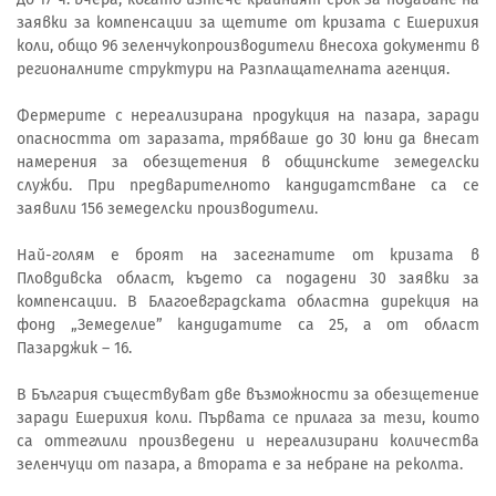
заявки за компенсации за щетите от кризата с Ешерихия
коли, общо 96 зеленчукопроизводители внесоха документи в
регионалните структури на Разплащателната агенция.
Фермерите с нереализирана продукция на пазара, заради
опасността от заразата, трябваше до 30 юни да внесат
намерения за обезщетения в общинските земеделски
служби. При предварителното кандидатстване са се
заявили 156 земеделски производители.
Най-голям е броят на засегнатите от кризата в
Пловдивска област, където са подадени 30 заявки за
компенсации. В Благоевградската областна дирекция на
фонд „Земеделие” кандидатите са 25, а от област
Пазарджик – 16.
В България съществуват две възможности за обезщетение
заради Ешерихия коли. Първата се прилага за тези, които
са оттеглили произведени и нереализирани количества
зеленчуци от пазара, а втората е за небране на реколта.