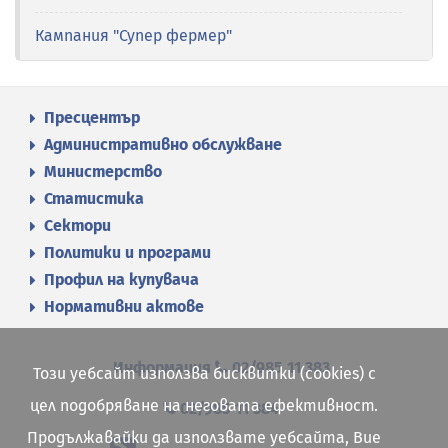
Кампания "Супер фермер"
Пресцентър
Административно обслужване
Министерство
Статистика
Сектори
Политики и програми
Профил на купувача
Нормативни актове
Информация
02/985 11 383
Този уебсайт използва бисквитки (cookies) с
цел подобряване на неговата ефективност.
02/985 11 384
Продължавайки да използвате уебсайта, Вие