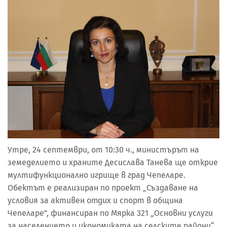
Утре, 24 септември, от 10:30 ч., министърът на
земеделието и храните Десислава Танева ще открие
мултифункционално игрище в град Чепеларе.
Обектът е реализиран по проект „Създаване на
условия за активен отдих и спорт в община
Чепеларе”, финансиран по Мярка 321 „Основни услуги
за населението и икономиката на селските райони“