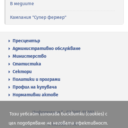
В медиите
Кампания "Супер фермер"
Пресцентър
Административно обслужване
Министерство
Статистика
Сектори
Политики и програми
Профил на купувача
Нормативни актове
Информация
02/985 11 383
Този уебсайт използва бисквитки (cookies) с
цел подобряване на неговата ефективност.
02/985 11 384