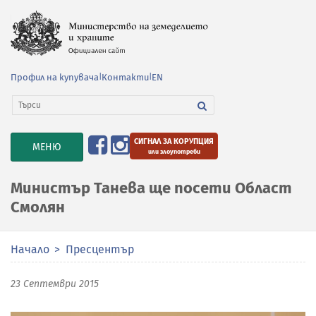
Профил на купувача
|
Контакти
|
EN
СИГНАЛ ЗА КОРУПЦИЯ
TOGGLE
МЕНЮ
или злоупотреби
NAVIGATION
Министър Танева ще посети Област
Смолян
Начало
Пресцентър
23 Септември 2015