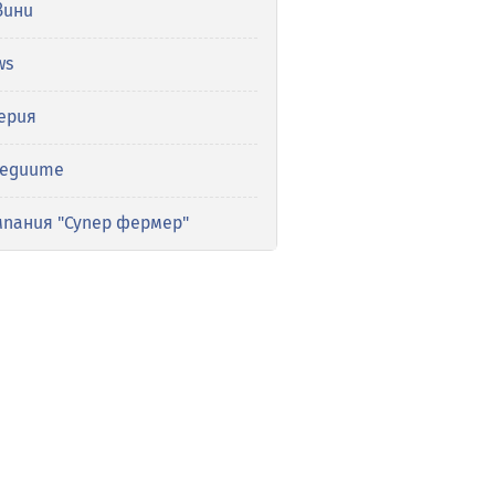
вини
ws
ерия
медиите
мпания "Супер фермер"