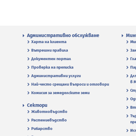
Административно обслужване
Мин
Харта на клиента
Ми
Вътрешни правила
За
Документен портал
Гл
Проверка на преписка
Па
Административни услуги
Дл
в 
Най-често срещани въпроси и отговори
Ст
Комисия за земеделските земи
Од
Сектори
Вт
Животновъдство
Тъ
Растениевъдство
пр
Рибарство
Ис