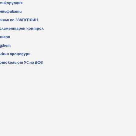
тикорупция
ртификати
гнали по ЗЗЛПСПОИН
рламентарен контрол
риери
джет
ъжни процедури
отоколи от УС на ДФЗ