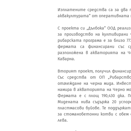
Изплатените средства са за два п
аквакултурата” от оперативната п
С проекта си „Дълбока” ООД реали
за производство на култивирани 
рибарската програма е за близо 7
фермата са финансирани със с
разположена в акваторията на Ч
Каварна.
Вторият проект, получил финансира
Със средства от ОП „Рибарств
отглеждане на черна мида. Инвес
намира в акваторията на Черно мор
Фермата е с площ 190,430 дка. П
Мидената нива съдържа 20 успоре
пластмасови буйове. Те поддържа
за стоманобетонни котви с обем от
лева.