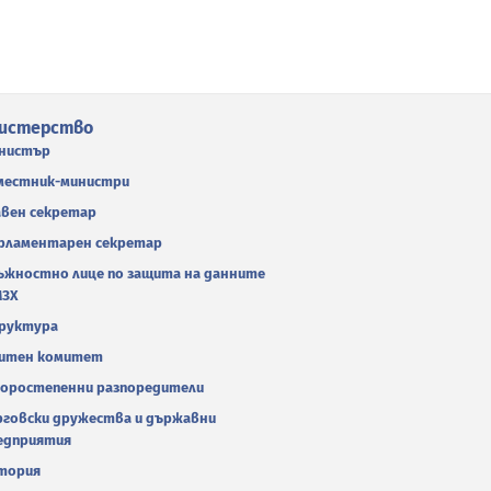
истерство
нистър
местник-министри
авен секретар
рламентарен секретар
ъжностно лице по защита на данните
МЗХ
руктура
итен комитет
оростепенни разпоредители
рговски дружества и държавни
едприятия
тория