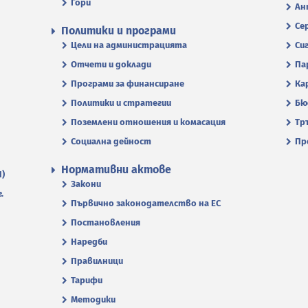
Гори
Ан
Се
Политики и програми
Цели на администрацията
Си
Отчети и доклади
Па
Програми за финансиране
Ка
Политики и стратегии
Бю
Поземлени отношения и комасация
Тр
Социална дейност
Пр
Нормативни актове
П)
Закони
.
Първично законодателство на ЕС
Постановления
Наредби
Правилници
Тарифи
Методики