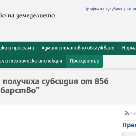
Профил на купувача
Кон
|
ки и програми
Административно обслужване
Норм
л и техническа инспекция
Пресцентър
 получиха субсидия от 856
ибарство”
RS
Пре