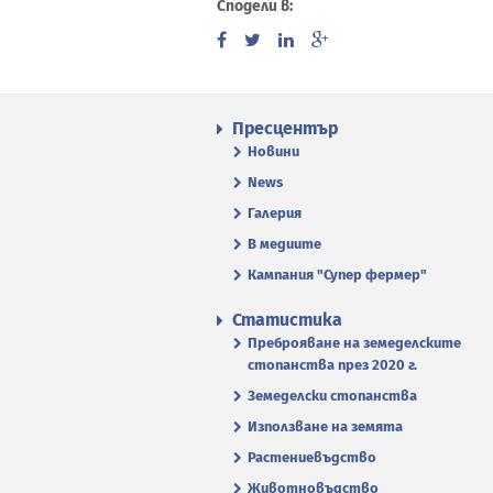
Сподели в:
Пресцентър
Новини
News
Галерия
В медиите
Кампания "Супер фермер"
Статистика
Преброяване на земеделските
стопанства през 2020 г.
Земеделски стопанства
Използване на земята
Растениевъдство
Животновъдство