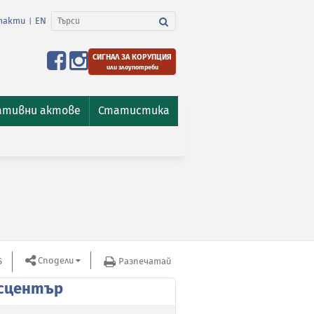
такти
EN
|
СИГНАЛ ЗА КОРУПЦИЯ
или злоупотреби
ативни актове
Статистика
Сподели
S
Разпечатай
сцентър