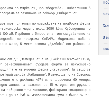
Но
роекта по мярка 2.1 „Производствени инвестиции в
рограма за развитие на сектор „Рибарство”.
Ne
зира третия етап по изграждане на подводна ферма
Гал
черноморски миди с площ 2080 кв.м. Субсидията по
73 100 лв. Първият и втори етап от създаването на
В 
редства по програма САПАРД. Мидената нива е
ерно море, в местността „Дълбока” от района на
Ка
не от ДФ „Земеделие”, е на „Блек Сий Мъсълс” ЕООД.
о” бенефициентът създава ферма за изкуствено
тицията е на мидена ферма „Каваците”. Тя също се
е край залива „Каваците”, в землището на Созопол.
олето е с дължина 467,4 м. и широчина 60 метра.
дни линии, на разстояние 15 м. една от друга, и
т на повърхността линиите, фиксирани стационарно
 1 до 1,5 куб. м. Изплатената сума е близо 82 900