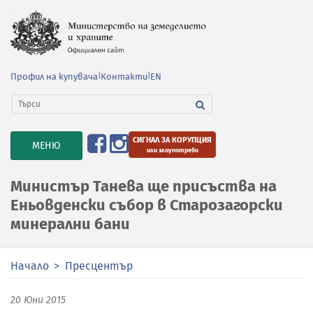
Профил на купувача
|
Контакти
|
EN
СИГНАЛ ЗА КОРУПЦИЯ
TOGGLE
МЕНЮ
или злоупотреби
NAVIGATION
Министър Танева ще присъства на
Еньовденски събор в Старозагорски
минерални бани
Начало
Пресцентър
20 Юни 2015