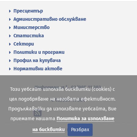
Пресцентър
Административно обслужване
Министерство
Статистика
Сектори
Политики и програми
Профил на купувача
Нормативни актове
Информация
02/985 11 383
Този уебсайт използва бисквитки (cookies) с
цел подобряване на неговата ефективност.
02/985 11 384
Продължавайки да използвате уебсайта, Вие
приемате нашата
Политика за използване
Карта на сайта
на бисквитки
Разбрах