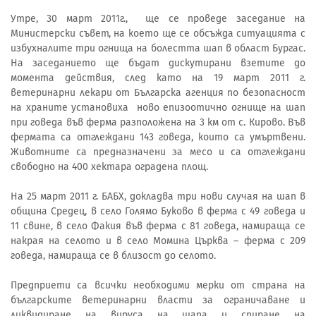
Утре, 30 март 2011г., ще се проведе заседание на
Министерски съвет, на което ще се обсъжда ситуацията с
избухналите три огнища на болестта шап в област Бургас.
На заседанието ще бъдат дискутирани взетите до
момента действия, след като на 19 март 2011 г.
ветеринарни лекари от Българска агенция по безопасност
на храните установиха ново епизоотично огнище на шап
при говеда във ферма разположена на 3 км от с. Кирово. Във
фермата са отглеждани 143 говеда, които са умъртвени.
Животните са предназначени за месо и са отглеждани
свободно на 400 хектара оградена площ.
На 25 март 2011 г. БАБХ, докладва три нови случая на шап в
община Средец, в село Голямо Буково в ферма с 49 говеда и
11 свине, в село Факия във ферма с 81 говеда, намираща се
накрая на селото и в село Момина Църква – ферма с 209
говеда, намираща се в близост до селото.
Предприети са всички необходими мерки от страна на
българските ветеринарни власти за ограничаване и
ликвидиране на вируса на шапа и спиране на