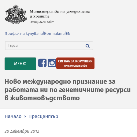
Профил на купувача
|
Контакти
|
EN
СИГНАЛ ЗА КОРУПЦИЯ
TOGGLE
МЕНЮ
или злоупотреби
NAVIGATION
Ново международно признание за
работата ни по генетичните ресурси
в животновъдството
Начало
Пресцентър
20 Декември 2012