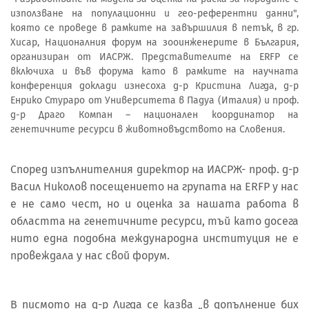
използване на популационни и гео-референтни данни",
която се проведе в рамките на завършилия в петък, в гр.
Хисар, Националния форум на зооинженерите в България,
организиран от ИАСРЖ. Представителите на ERFP се
включиха и във форума като в рамките на научната
конференция доклади изнесоха д-р Кристина Лигда, д-р
Енрико Стураро от Университета в Падуа (Италия) и проф.
д-р Драго Компан – национален координатор на
генетичните ресурси в животновъдството на Словения.
Според изпълнителния директор на ИАСРЖ- проф. д-р
Васил Николов посещението на групата на ERFP у нас
е не само чест, но и оценка за нашата работа в
областта на генетичните ресурси, тъй като досега
нито една подобна международна институция не е
провеждала у нас свой форум.
В писмото на д-р Лигда се казва „в допълнение бих