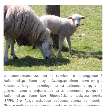
Изпълнителната агенция по селекция и репродукция в
животновъдството получи благодарствено писмо от д-р
Кристина Лигда – ръководител на работната група по
документация и информация за генетичните ресурси в
животновъдството към Европейската фокусна точка
(ERFP). Д-р Лигда ръководи работна среща по проект
"Разработване на модели за оценка на риска за породите с