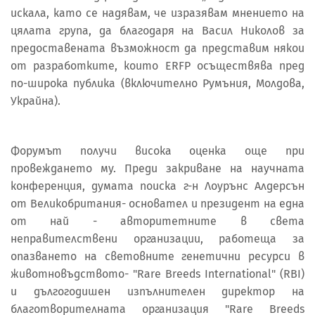
искала, като се надявам, че изразявам мнението на
цялата група, да благодаря на Васил Николов за
предоставената възможност да представим някои
от разработките, които ERFP осъществява пред
по-широка публика (включително Румъния, Молдова,
Украйна).
Форумът получи висока оценка още при
провеждането му. Преди закриване на научната
конференция, думата поиска г-н Лоурънс Алдерсън
от Великобритания- основател и президент на една
от най - авторитетните в света
неправителствени организации, работеща за
опазването на световните генетични ресурси в
животновъдството- "Rare Breeds International" (RBI)
и дългогодишен изпълнителен директор на
благотворителната организация "Rare Breeds