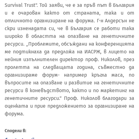
Survival Trust". Той заяви, че е за пръв път в България
и е очарован както от страната, така и от
отличното организиране на форума. Г-н Алдерсън не
скри изненадата си, че в България се работи така
широко в областта на опазване на генетичните
ресурси. „Проблемите, обсъждани на конференцията
ме подтикнаха да предложа на ИАСРЖ, в лицето на
нейния изпълнителен директор проф. Николов, през
пролетта на следващата година, съвместно да
организираме форум- например кръгла маса, по
въпросите на опазване и развитие на генетичните
ресурси в коневъдството, както и по маркетинг на
генетичните ресурси.” Проф. Николов благодари за
оценката и прие предложението за организиране на
форума.
Сподели в: