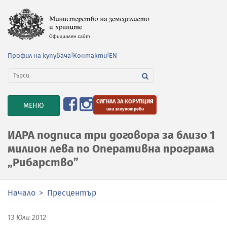
Профил на купувача
|
Контакти
|
EN
СИГНАЛ ЗА КОРУПЦИЯ
TOGGLE
МЕНЮ
или злоупотреби
NAVIGATION
ИАРА подписа три договора за близо 1
милион лева по Оперативна програма
„Рибарство”
Начало
Пресцентър
13 Юли 2012