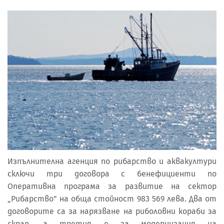
Изпълнителна агенция по рибарство и аквакултури
сключи три договора с бенефициенти по
Оперативна програма за развитие на сектор
„Рибарство” на обща стойност 983 569 лева. Два от
договорите са за нарязване на риболовни кораби за
скрап, а третия е за модернизация на