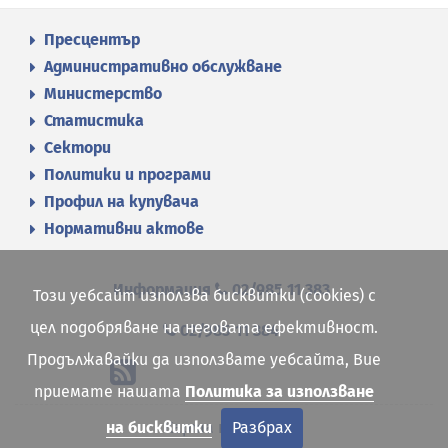
Пресцентър
Административно обслужване
Министерство
Статистика
Сектори
Политики и програми
Профил на купувача
Нормативни актове
Информация
02/985 11 383
Този уебсайт използва бисквитки (cookies) с
цел подобряване на неговата ефективност.
02/985 11 384
Продължавайки да използвате уебсайта, Вие
приемате нашата
Политика за използване
Карта на сайта
на бисквитки
Разбрах