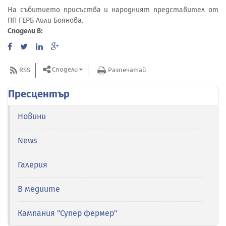
На събитието присъства и народният представител от
ПП ГЕРБ Лили Боянова.
Сподели в:
Сподели
RSS
Разпечатай
Пресцентър
Новини
News
Галерия
В медиите
Кампания "Супер фермер"