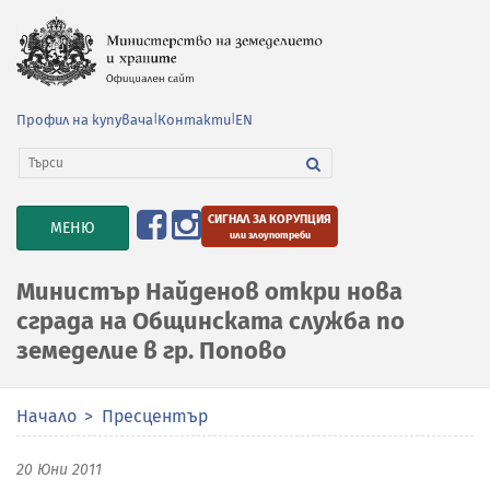
Профил на купувача
|
Контакти
|
EN
СИГНАЛ ЗА КОРУПЦИЯ
TOGGLE
МЕНЮ
или злоупотреби
NAVIGATION
Министър Найденов откри нова
сграда на Общинската служба по
земеделие в гр. Попово
Начало
Пресцентър
20 Юни 2011