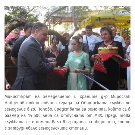
Министърът на земеделието и храните д-р Мирослав
Найденов откри новата сграда на Общинската служба по
земеделие в гр. Попово. Средствата за ремонта, който са в
размер на 14 500 лева са отпуснати от МЗХ. Преди това
службата се е помещавала в сградата на общината, което
е затруднявало земеделските стопани.