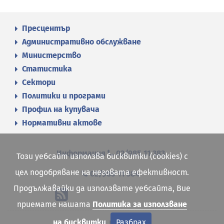
Пресцентър
Административно обслужване
Министерство
Статистика
Сектори
Политики и програми
Профил на купувача
Нормативни актове
Информация
02/985 11 383
Този уебсайт използва бисквитки (cookies) с
цел подобряване на неговата ефективност.
02/985 11 384
Продължавайки да използвате уебсайта, Вие
приемате нашата
Политика за използване
Карта на сайта
на бисквитки
Разбрах