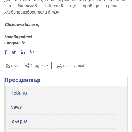
д-р Мирослав Найденов ще проведе среща с
хлебопроизводители в МЗХ.
Уважаеми колеги,
Заповядайте!
Сподели в:
Сподели
RSS
Разпечатай
Пресцентър
Новини
News
Галерия