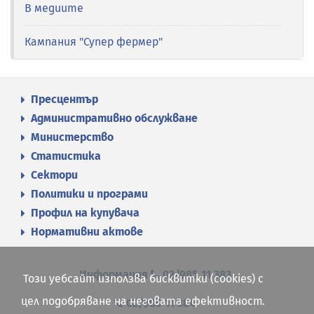
В медиите
Кампания "Супер фермер"
Пресцентър
Административно обслужване
Министерство
Статистика
Сектори
Политики и програми
Профил на купувача
Нормативни актове
Информация
02/985 11 383
Този уебсайт използва бисквитки (cookies) с
цел подобряване на неговата ефективност.
02/985 11 384