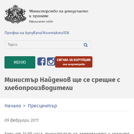
Профил на купувача
|
Контакти
|
EN
СИГНАЛ ЗА КОРУПЦИЯ
TOGGLE
МЕНЮ
или злоупотреби
NAVIGATION
Министър Найденов ще се срещне с
хлебопроизводители
Начало
Пресцентър
09 Февруари 2011
Днес от 14:30 часа, министърът на земеделието и храните