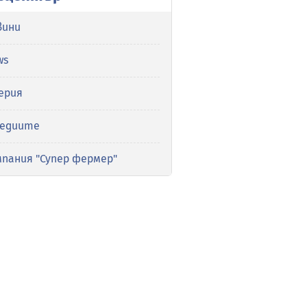
вини
ws
ерия
медиите
мпания "Супер фермер"