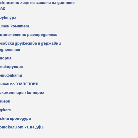
ъжностно лице по защита на данните
МЗХ
руктура
итен комитет
оростепенни разпоредители
рговски дружества и държавни
едприятия
тория
тикорупция
ртификати
гнали по ЗЗЛПСПОИН
рламентарен контрол
риери
джет
ъжни процедури
отоколи от УС на ДФЗ