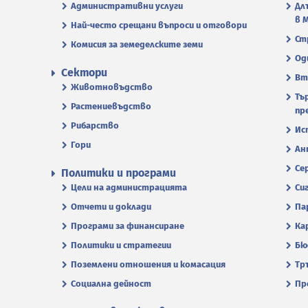
Административни услуги
Дл
в 
Най-често срещани въпроси и отговори
Ст
Комисия за земеделските земи
Од
Сектори
Вт
Животновъдство
Тъ
Растениевъдство
пр
Рибарство
Ис
Гори
Ан
Се
Политики и програми
Цели на администрацията
Си
Отчети и доклади
Па
Програми за финансиране
Ка
Политики и стратегии
Бю
Поземлени отношения и комасация
Тр
Социална дейност
Пр