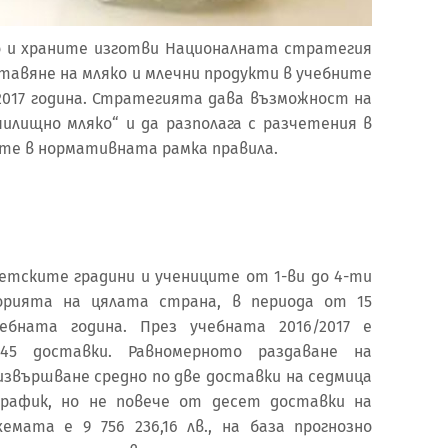
 и храните изготви Националната стратегия
ставяне на мляко и млечни продукти в учебните
-2017 година. Стратегията дава възможност на
чилищно мляко“ и да разполага с разчетения в
ите в нормативната рамка правила.
тските градини и учениците от 1-ви до 4-ти
орията на цялата страна, в периода от 15
бната година. През учебната 2016/2017 е
45 доставки. Равномерното раздаване на
извършване средно по две доставки на седмица
график, но не повече от десет доставки на
мата е 9 756 236,16 лв., на база прогнозно