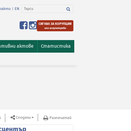
такти
EN
|
СИГНАЛ ЗА КОРУПЦИЯ
или злоупотреби
ативни актове
Статистика
Сподели
S
Разпечатай
сцентър