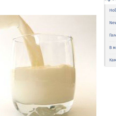
Но
Ne
Гал
В 
Ка