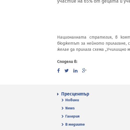
участие на 65% от децата и уч
Националната стратегия, в коя
бюджетът за нейното прилагане, с
желае да прилага схема „Училищно м
Сподели в:
Пресцентър
Новини
News
Галерия
В медиите