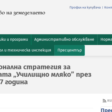
Профил на купувача
Кон
|
ки и програми
Административно обслужване
Норм
л и техническа инспекция
Пресцентър
онална стратегия за
ата „Училищно мляко” през
7 година
RS
Пре