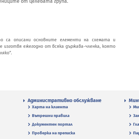
ениците от целевата група.
то са описани основните елементи на схемата и
е изготвя ежегодно от всяка държава-членка, която
ляко“.
Административно обслужване
Мин
Харта на клиента
Ми
Вътрешни правила
За
Документен портал
Гл
Проверка на преписка
Па