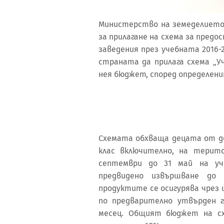
Министерство на земеделието
за прилагане на схема за предо
заведения през учебната 2016
страната да прилага схема „У
нея бюджет, според определен
Схемата обхваща децата от де
клас включително, на терит
септември до 31 май на уче
предвидено извършване до 
продуктите се осигурява чрез 
по предварително утвърден 
месец. Общият бюджет на схе