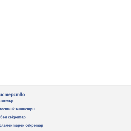
истерство
нистър
местник-министри
авен секретар
рламентарен секретар