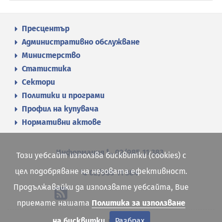
Пресцентър
Административно обслужване
Министерство
Статистика
Сектори
Политики и програми
Профил на купувача
Нормативни актове
Информация
02/985 11 383
Този уебсайт използва бисквитки (cookies) с
цел подобряване на неговата ефективност.
02/985 11 384
Продължавайки да използвате уебсайта, Вие
приемате нашата
Политика за използване
Карта на сайта
на бисквитки
Разбрах