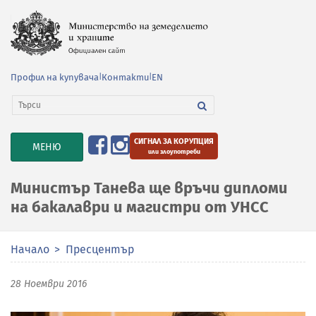
Профил на купувача
|
Контакти
|
EN
СИГНАЛ ЗА КОРУПЦИЯ
TOGGLE
МЕНЮ
или злоупотреби
NAVIGATION
Министър Танева ще връчи дипломи
на бакалаври и магистри от УНСС
Начало
Пресцентър
28 Ноември 2016