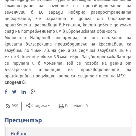
компенсиране на загубите на производителите на
зеленчуци в ЕС заради невярно разпространената
информация, че заразата е дошла от биологично
произведени краставици в Испания, което доведе до голям
спад на потреблението им в Европейската общност.
Министър Найденов информира, че от началото на
кризата българските производители на краставици са
загубили по 1 млн. лв. на ден, а за седмица загубата им е 7
млн. лв., което е около 3.5 млн. евро. Загуби продължават да
се трупат и в момента. Той се позова на данни от
Българската асоциация на производителите на
оранжерийна продукция, които са същите с тези на МЗХ.
Сподели в:
Сподели
RSS
Разпечатай
Пресцентър
Новини