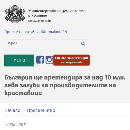
Профил на купувача
|
Контакти
|
EN
СИГНАЛ ЗА КОРУПЦИЯ
TOGGLE
МЕНЮ
или злоупотреби
NAVIGATION
България ще претендира за над 10 млн.
лева загуби за производителите на
краставици
Начало
Пресцентър
07 Юни 2011