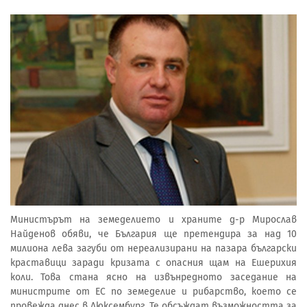
Министърът на земеделието и храните д-р Мирослав
Найденов обяви, че България ще претендира за над 10
милиона лева загуби от нереализирани на пазара български
краставици заради кризата с опасния щам на Ешерихия
коли. Това стана ясно на извънредното заседание на
министрите от ЕС по земеделие и рибарство, което се
провежда днес в Люксембург. Те обсъждат възможността за