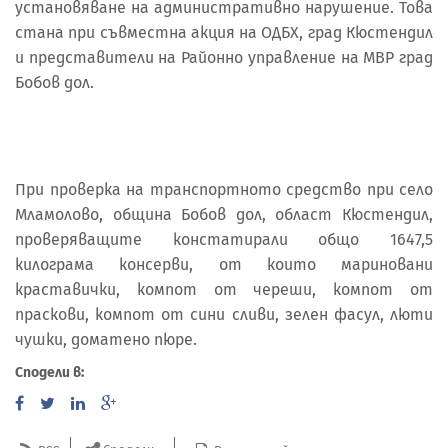
установяване на административно нарушение. Това
стана при съвместна акция на ОДБХ, град Кюстендил
и представители на Районно управление на МВР град
Бобов дол.
При проверка на транспортното средство при село
Мламолово, община Бобов дол, област Кюстендил,
проверяващите констатирали общо 1647,5
килограма консерви, от които мариновани
краставички, компот от череши, компот от
праскови, компот от сини сливи, зелен фасул, люти
чушки, доматено пюре.
Сподели в: