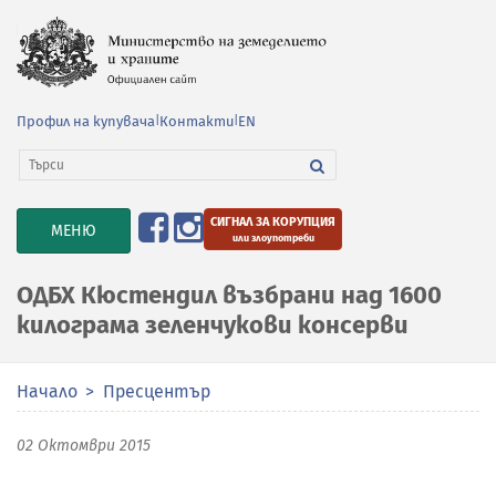
Профил на купувача
|
Контакти
|
EN
СИГНАЛ ЗА КОРУПЦИЯ
TOGGLE
МЕНЮ
или злоупотреби
NAVIGATION
ОДБХ Кюстендил възбрани над 1600
килограма зеленчукови консерви
Начало
Пресцентър
02 Октомври 2015