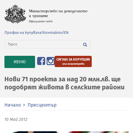
Профил на купувача
|
Контакти
|
EN
СИГНАЛ ЗА КОРУПЦИЯ
TOGGLE
МЕНЮ
или злоупотреби
NAVIGATION
Нови 71 проекта за над 20 млн.лв. ще
подобрят живота в селските райони
Начало
Пресцентър
10 Май 2012