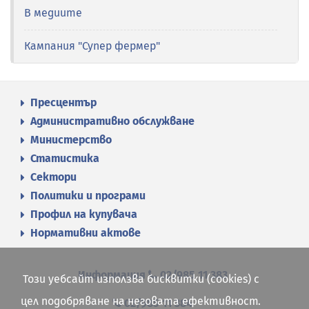
В медиите
Кампания "Супер фермер"
Пресцентър
Административно обслужване
Министерство
Статистика
Сектори
Политики и програми
Профил на купувача
Нормативни актове
Информация
02/985 11 383
Този уебсайт използва бисквитки (cookies) с
цел подобряване на неговата ефективност.
02/985 11 384