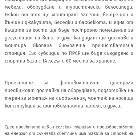
мебели, оборудване и туристически велосипеди.
Някои от тях ще монтират басейни, вътрешни и
външни джакузита, беседки и барбекюта. В една от
къщите за гости ще бъде построено помещение за
дегустация на вино, а друг кандидат ще достави и
монтира вкопана биологична пречиствателна
станция. Със субсидии по ПРСР ще бъде създадена и
спортна база с 14 легла и 60 места за хранене.
Проектите за фотоволтаични централи
предвиждат доставка на оборудване, подготовка на
терен за монтаж на съоръжения, монтаж на носещи
конструкции за фотоволтаични панели, и други.
Сред проектите извън селския туризъм и производството
на енергия от слънчева светлина има такива за строеж на