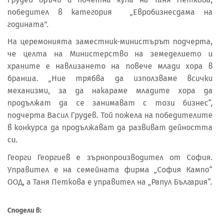
победител в категория „Евробизнесдама на
годината”.
На церемонията заместник-министърът подчерта,
че целта на Министерство на земеделието и
храните е навлизането на повече млади хора в
бранша. „Ние трябва да използваме всички
механизми, за да накараме младите хора да
продължат да се занимават с този бизнес“,
подчерта Васил Грудев. Той пожела на победителите
в конкурса да продължават да развиват дейността
си.
Георги Георгиев е зърнопроизводител от София.
Управител е на семейната фирма „София Кампо“
ООД, а Таня Петкова е управител на „Рапул България“.
Сподели в: