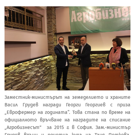
Заместник-министърът на земеделието и храните
Васил Грудев награди Георги Георгиев с приза
„Еврофермер на годината“. Това стана по време на
официалното връчване на наградите на списание
„Агробизнесът” за 2015 г. в София. Зам.-министър
Грудев връчи и почетна купа на Таня Петкова,