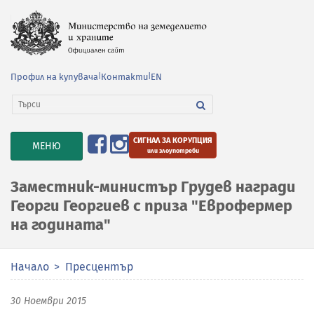
Профил на купувача
|
Контакти
|
EN
СИГНАЛ ЗА КОРУПЦИЯ
TOGGLE
МЕНЮ
или злоупотреби
NAVIGATION
Заместник-министър Грудев награди
Георги Георгиев с приза "Еврофермер
на годината"
Начало
Пресцентър
30 Ноември 2015