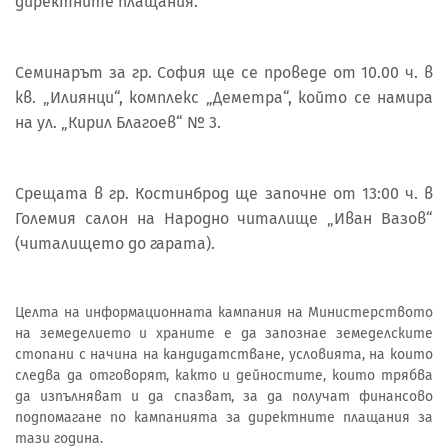
директните плащания.
Семинарът за гр. София ще се проведе от 10.00 ч. в
кв. „Илиянци“, комплекс „Деметра“, който се намира
на ул. „Кирил Благоев“ № 3.
Срещата в гр. Костинброд ще започне от 13:00 ч. в
Големия салон на Народно читалище „Иван Вазов“
(читалището до гарата).
Целта на информационната кампания на Министерството
на земеделието и храните е да запознае земеделските
стопани с начина на кандидатстване, условията, на които
следва да отговорят, както и дейностите, които трябва
да изпълняват и да спазват, за да получат финансово
подпомагане по кампанията за директните плащания за
тази година.