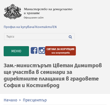
Профил на купувача
|
Контакти
|
EN
СИГНАЛ ЗА КОРУПЦИЯ
TOGGLE
МЕНЮ
или злоупотреби
NAVIGATION
Зам.-министърът Цветан Димитров
ще участва в семинари за
директните плащания в градовете
София и Костинброд
Начало
Пресцентър