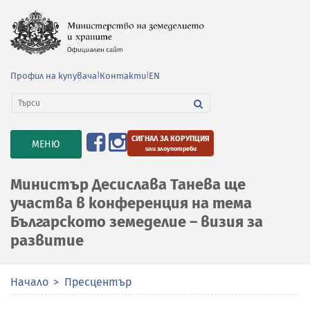
Профил на купувача
|
Контакти
|
EN
СИГНАЛ ЗА КОРУПЦИЯ
TOGGLE
МЕНЮ
или злоупотреби
NAVIGATION
Министър Десислава Танева ще
участва в конференция на тема
Българското земеделие – визия за
развитие
Начало
Пресцентър