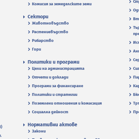
Ст
Комисия за земеделските земи
Од
Сектори
Вт
Животновъдство
Тъ
Растениевъдство
пр
Рибарство
Ис
Гори
Ан
Се
Политики и програми
Цели на администрацията
Си
Отчети и доклади
Па
Програми за финансиране
Ка
Политики и стратегии
Бю
Поземлени отношения и комасация
Тр
Социална дейност
Пр
Нормативни актове
П)
Закони
.