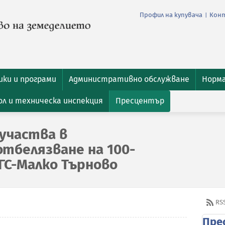
Профил на купувача
Кон
|
ки и програми
Административно обслужване
Норм
л и техническа инспекция
Пресцентър
участва в
тбелязване на 100-
ГС-Малко Търново
RS
Пре