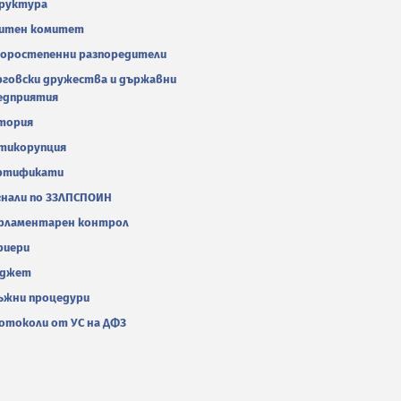
руктура
итен комитет
оростепенни разпоредители
рговски дружества и държавни
едприятия
тория
тикорупция
ртификати
гнали по ЗЗЛПСПОИН
рламентарен контрол
риери
джет
ъжни процедури
отоколи от УС на ДФЗ