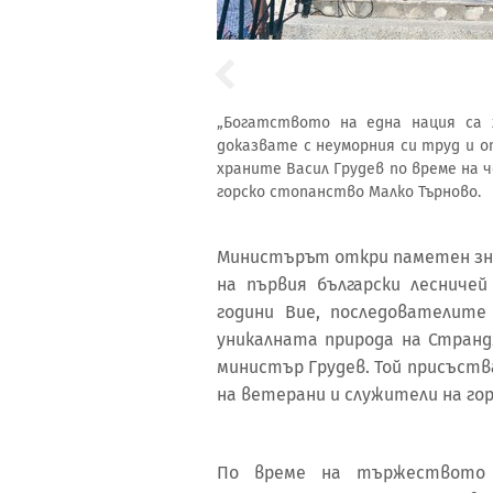
„Богатството на една нация са 
доказвате с неуморния си труд и о
храните Васил Грудев по време на 
горско стопанство Малко Търново.
Министърът откри паметен зна
на първия български лесничей
години Вие, последователите
уникалната природа на Странд
министър Грудев. Той присъств
на ветерани и служители на го
По време на тържеството 