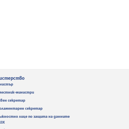
истерство
нистър
местник-министри
авен секретар
рламентарен секретар
ъжностно лице по защита на данните
МЗХ