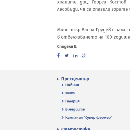
храните доц. Георги Костов
лесовъди, че са опазили горите
Министър Васил Грудев и замес
в отбелязването на 100-годиш
Сподели в:
Пресцентър
Новини
News
Галерия
В медиите
Кампания "Супер фермер"
Статистика