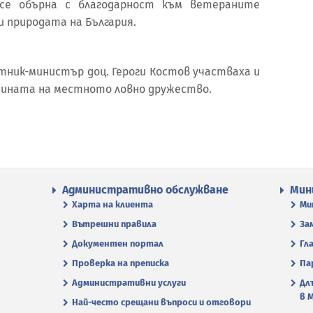
 се обърна с благодарност към ветераните
 и природата на България.
тник-министър доц. Героги Костов участваха и
нината на местното ловно дружество.
Административно обслужване
Мин
Харта на клиента
Ми
Вътрешни правила
За
Документен портал
Гл
Проверка на преписка
Па
Административни услуги
Дл
в 
Най-често срещани въпроси и отговори