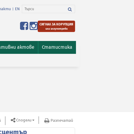
такти
EN
|
СИГНАЛ ЗА КОРУПЦИЯ
или злоупотреби
ативни актове
Статистика
Сподели
S
Разпечатай
сцентър