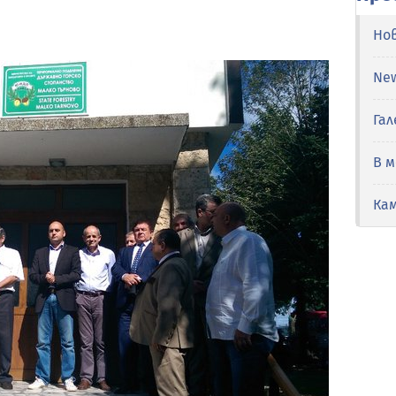
Но
Ne
Гал
В 
Ка