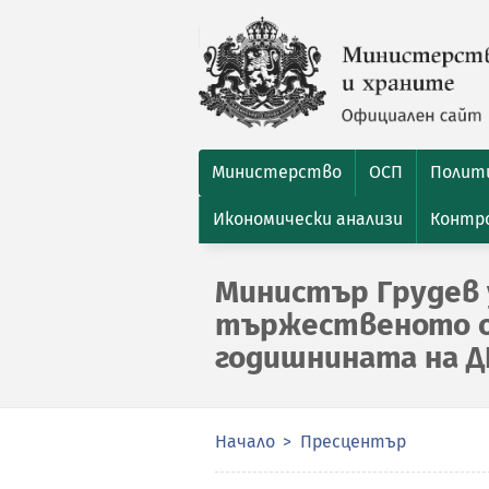
Министерство
ОСП
Полити
Икономически анализи
Контро
Министър Грудев 
тържественото о
годишнината на Д
Начало
Пресцентър