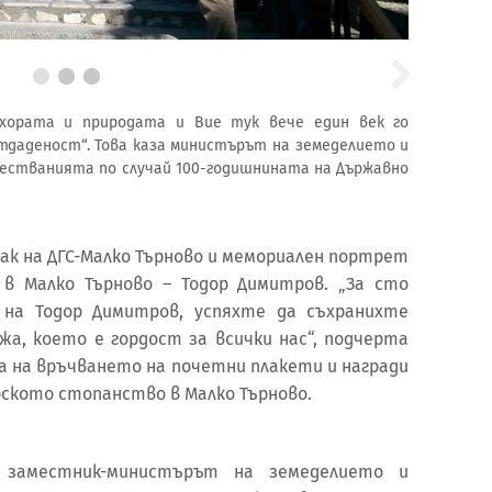
хората и природата и Вие тук вече един век го
тдаденост“. Това каза министърът на земеделието и
честванията по случай 100-годишнината на Държавно
к на ДГС-Малко Търново и мемориален портрет
 в Малко Търново – Тодор Димитров. „За сто
 на Тодор Димитров, успяхте да съхранихте
жа, което е гордост за всички нас“, подчерта
а на връчването на почетни плакети и награди
рското стопанство в Малко Търново.
заместник-министърът на земеделието и