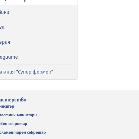
вини
ws
ерия
медиите
мпания "Супер фермер"
истерство
нистър
местник-министри
авен секретар
рламентарен секретар