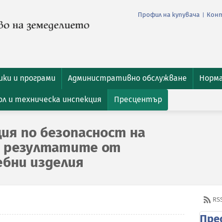
Профил на купувача
Кон
|
ки и програми
Административно обслужване
Норм
л и техническа инспекция
Пресцентър
ия по безопасност на
и резултатите от
ебни изделия
RS
Пре