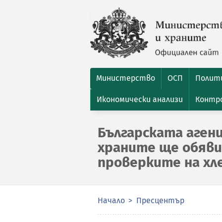
Министерство
ОСП
Полити
Икономически анализи
Контро
Българската агенц
храните ще обяв
проверките на хл
Начало
Пресцентър