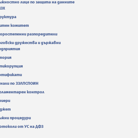
ъжностно лице по защита на данните
МЗХ
руктура
итен комитет
оростепенни разпоредители
рговски дружества и държавни
едприятия
тория
тикорупция
ртификати
гнали по ЗЗЛПСПОИН
рламентарен контрол
риери
джет
ъжни процедури
отоколи от УС на ДФЗ