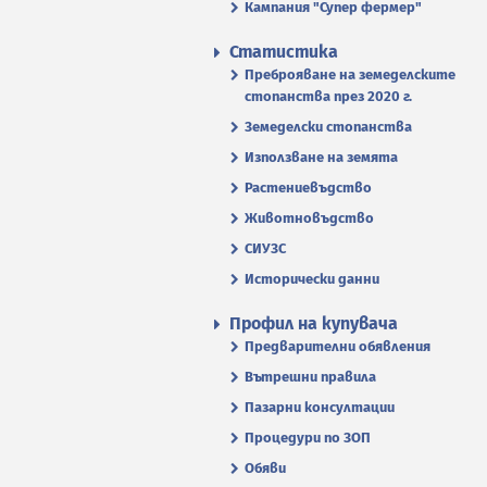
Кампания "Супер фермер"
Статистика
Преброяване на земеделските
стопанства през 2020 г.
Земеделски стопанства
Използване на земята
Растениевъдство
Животновъдство
СИУЗС
Исторически данни
Профил на купувача
Предварителни обявления
Вътрешни правила
Пазарни консултации
Процедури по ЗОП
Обяви