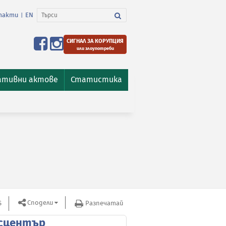
такти
EN
|
СИГНАЛ ЗА КОРУПЦИЯ
или злоупотреби
ативни актове
Статистика
Сподели
S
Разпечатай
сцентър