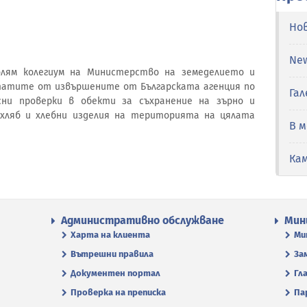
Но
Ne
 Голям колегиум на Министерство на земеделието и
атите от извършените от Българската агенция по
Гал
сни проверки в обекти за съхранение на зърно и
хляб и хлебни изделия на територията на цялата
В 
Ка
Административно обслужване
Мин
Харта на клиента
Ми
Вътрешни правила
За
Документен портал
Гл
Проверка на преписка
Па