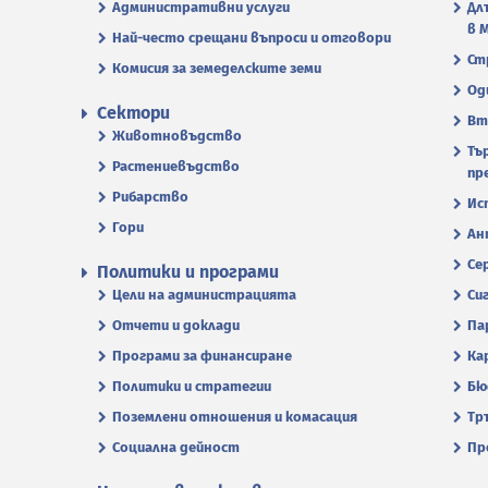
Административни услуги
Дл
в 
Най-често срещани въпроси и отговори
Ст
Комисия за земеделските земи
Од
Сектори
Вт
Животновъдство
Тъ
Растениевъдство
пр
Рибарство
Ис
Гори
Ан
Се
Политики и програми
Цели на администрацията
Си
Отчети и доклади
Па
Програми за финансиране
Ка
Политики и стратегии
Бю
Поземлени отношения и комасация
Тр
Социална дейност
Пр