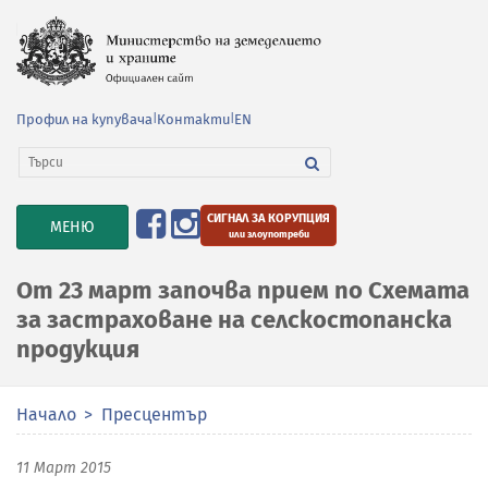
Профил на купувача
|
Контакти
|
EN
СИГНАЛ ЗА КОРУПЦИЯ
TOGGLE
МЕНЮ
или злоупотреби
NAVIGATION
От 23 март започва прием по Схемата
за застраховане на селскостопанска
продукция
Начало
Пресцентър
11 Март 2015