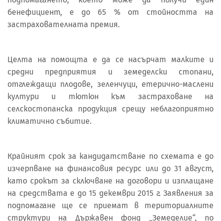
бенефициент, е до 65 % от стойността на
застрахователната премия.
Целта на помощта е да се насърчат малките и
средни предприятия и земеделски стопани,
отглеждащи плодове, зеленчуци, етерично-маслени
култури и тютюн към застраховане на
селскостопанска продукция срещу неблагоприятно
климатично събитие.
Крайният срок за кандидатстване по схемата е до
изчерпване на финансовия ресурс или до 31 август,
като срокът за сключване на договори и изплащане
на средствата е до 15 декември 2015 г. Заявления за
подпомагане ще се приемат в териториалните
структури на Държавен фонд „Земеделие“, по