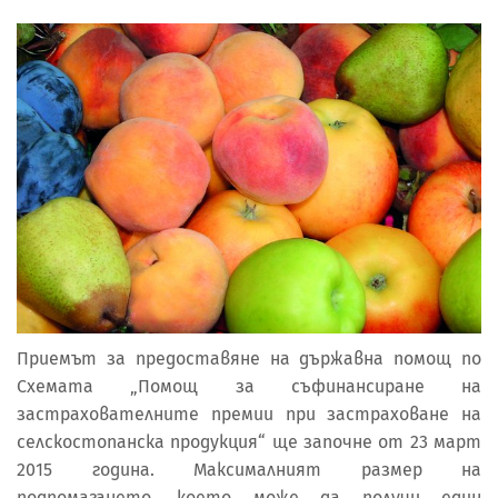
Приемът за предоставяне на държавна помощ по
Схемата „Помощ за съфинансиране на
застрахователните премии при застраховане на
селскостопанска продукция“ ще започне от 23 март
2015 година. Максималният размер на
подпомагането, което може да получи един