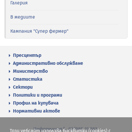
Галерия
В медиите
Кампания "Супер фермер"
Пресцентър
Административно обслужване
Министерство
Статистика
Сектори
Политики и програми
Профил на купувача
Нормативни актове
Информация
02/985 11 383
Този уебсайт използва бисквитки (cookies) с