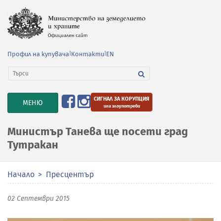
Профил на купувача
|
Контакти
|
EN
СИГНАЛ ЗА КОРУПЦИЯ
TOGGLE
МЕНЮ
или злоупотреби
NAVIGATION
Министър Танева ще посети град
Тутракан
Начало
Пресцентър
02 Септември 2015