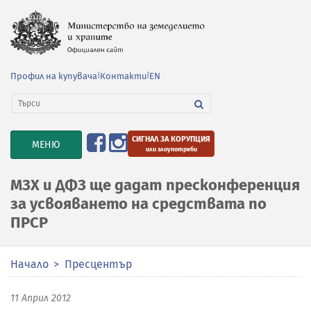
Профил на купувача
|
Контакти
|
EN
СИГНАЛ ЗА КОРУПЦИЯ
TOGGLE
МЕНЮ
или злоупотреби
NAVIGATION
МЗХ и ДФЗ ще дадат пресконференция
за усвояването на средствата по
ПРСР
Начало
Пресцентър
11 Април 2012