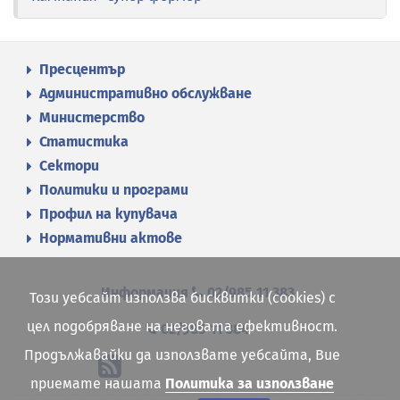
Пресцентър
Административно обслужване
Министерство
Статистика
Сектори
Политики и програми
Профил на купувача
Нормативни актове
Информация
02/985 11 383
Този уебсайт използва бисквитки (cookies) с
цел подобряване на неговата ефективност.
02/985 11 384
Продължавайки да използвате уебсайта, Вие
приемате нашата
Политика за използване