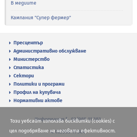
В медиите
Кампания "Супер фермер"
Пресцентър
Административно обслужване
Министерство
Статистика
Сектори
Политики и програми
Профил на купувача
Нормативни актове
Информация
02/985 11 383
Този уебсайт използва бисквитки (cookies) с
цел подобряване на неговата ефективност.
02/985 11 384