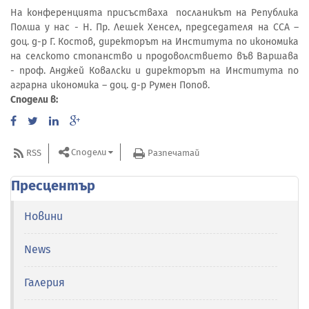
На конференцията присъстваха посланикът на Република
Полша у нас - Н. Пр. Лешек Хенсел, председателя на ССА –
доц. д-р Г. Костов, директорът на Института по икономика
на селското стопанство и продоволствието във Варшава
- проф. Анджей Ковалски и директорът на Института по
аграрна икономика – доц. д-р Румен Попов.
Сподели в:
Сподели
RSS
Разпечатай
Пресцентър
Новини
News
Галерия