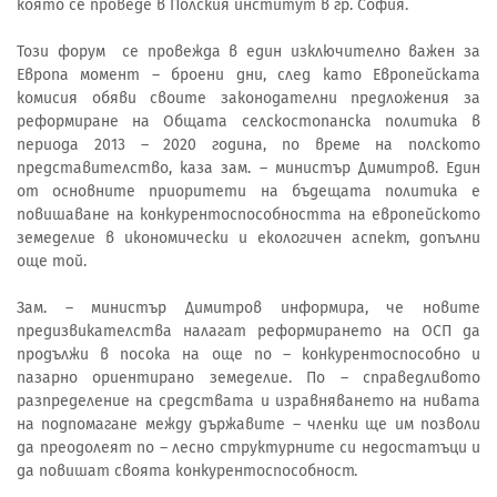
която се проведе в Полския институт в гр. София.
Този форум се провежда в един изключително важен за
Европа момент – броени дни, след като Европейската
комисия обяви своите законодателни предложения за
реформиране на Общата селскостопанска политика в
периода 2013 – 2020 година, по време на полското
представителство, каза зам. – министър Димитров. Един
от основните приоритети на бъдещата политика е
повишаване на конкурентоспособността на европейското
земеделие в икономически и екологичен аспект, допълни
още той.
Зам. – министър Димитров информира, че новите
предизвикателства налагат реформирането на ОСП да
продължи в посока на още по – конкурентоспособно и
пазарно ориентирано земеделие. По – справедливото
разпределение на средствата и изравняването на нивата
на подпомагане между държавите – членки ще им позволи
да преодолеят по – лесно структурните си недостатъци и
да повишат своята конкурентоспособност.