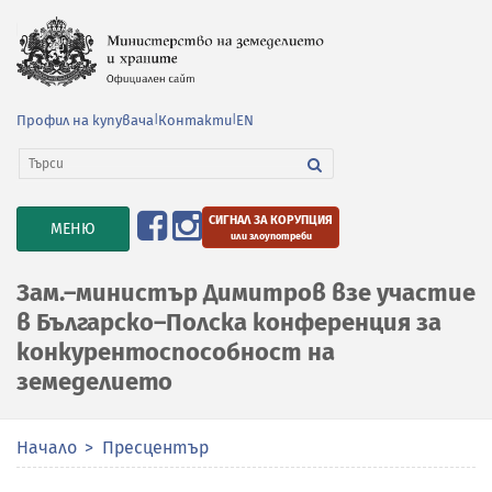
Профил на купувача
|
Контакти
|
EN
СИГНАЛ ЗА КОРУПЦИЯ
TOGGLE
МЕНЮ
или злоупотреби
NAVIGATION
Зам.–министър Димитров взе участие
в Българско–Полска конференция за
конкурентоспособност на
земеделието
Начало
Пресцентър