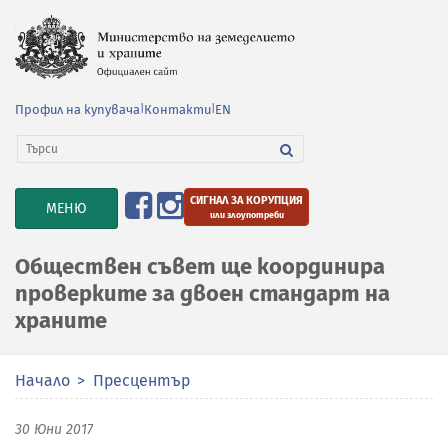
Профил на купувача
|
Контакти
|
EN
СИГНАЛ ЗА КОРУПЦИЯ
TOGGLE
МЕНЮ
или злоупотреби
NAVIGATION
Обществен съвет ще координира
проверките за двоен стандарт на
храните
Начало
Пресцентър
30 Юни 2017