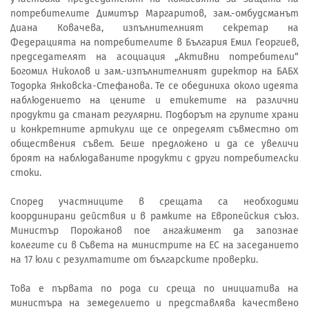
потребителите Димитър Маргаритов, зам.-омбудсманът
Диана Ковачева, изпълнителният секретар на
Федерацията на потребителите в България Емил Георгиев,
председателят на асоциация „Активни потребители“
Богомил Николов и зам.-изпълнителният директор на БАБХ
Тодорка Янковска-Стефанова. Те се обединиха около идеята
наблюдението на цените и етикетите на различни
продукти да станат регулярни. Подборът на групите храни
и конкретните артикули ще се определят съвместно от
обществения съвет. Беше предложено и да се увеличи
броят на наблюдаваните продукти с други потребителски
стоки.
Според участниците в срещата са необходими
координирани действия и в рамките на Европейския съюз.
Министър Порожанов пое ангажимент да запознае
колегите си в Съвета на министрите на ЕС на заседанието
на 17 юли с резултатите от българските проверки.
Това е първата по рода си среща по инициатива на
министъра на земеделието и представлява качествено