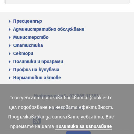
Пресцентър
Административно обслужване
Министерство
Статистика
Сектори
Политики и програми
Профил на купувача
Нормативни актове
Информация
02/985 11 383
Този уебсайт използва бисквитки (cookies) с
цел подобряване на неговата ефективност.
02/985 11 384
Продължавайки да използвате уебсайта, Вие
приемате нашата
Политика за използване