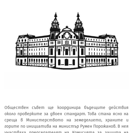
Обществен съвет ще координира бъдещите действия
около проверките за двоен стандарт. Това стана ясно на
среща в Министерството на земеделието, храните и
горите по инициатива на министър Румен Порожанов. В нея
участваха председателят на Комисията за защита на