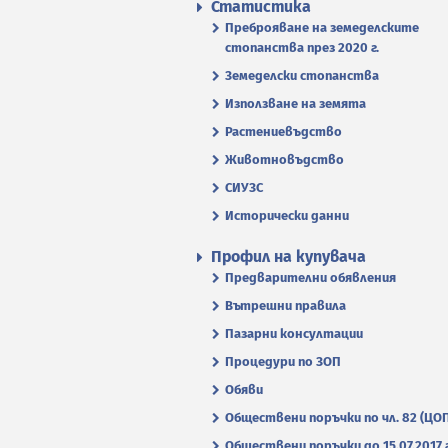
Статистика
Преброяване на земеделските
стопанства през 2020 г.
Земеделски стопанства
Използване на земята
Растениевъдство
Животновъдство
СИУЗС
Исторически данни
Профил на купувача
Предварителни обявления
Вътрешни правила
Пазарни консултации
Процедури по ЗОП
Обяви
Обществени поръчки по чл. 82 (ЦО
Обществени поръчки до 15.07.2017 г