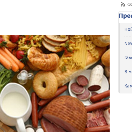
RS
Пре
Но
Ne
Гал
В 
Ка