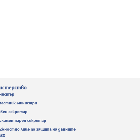
истерство
нистър
местник-министри
авен секретар
рламентарен секретар
ъжностно лице по защита на данните
МЗХ