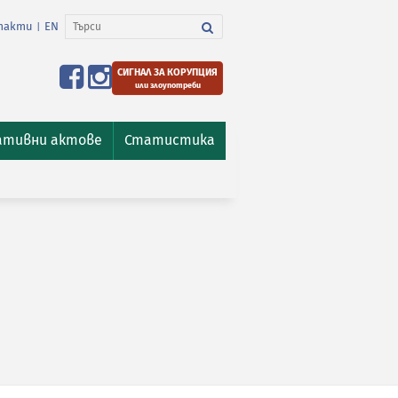
такти
EN
|
СИГНАЛ ЗА КОРУПЦИЯ
или злоупотреби
ативни актове
Статистика