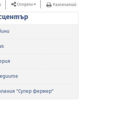
Сподели
S
Разпечатай
сцентър
вини
ws
ерия
медиите
мпания "Супер фермер"