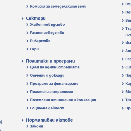
Ст
Комисия за земеделските земи
Од
Сектори
Вт
Животновъдство
Тъ
Растениевъдство
пр
Рибарство
Ис
Гори
Ан
Се
Политики и програми
Цели на администрацията
Си
Отчети и доклади
Па
Програми за финансиране
Ка
Политики и стратегии
Бю
Поземлени отношения и комасация
Тр
Социална дейност
Пр
Нормативни актове
П)
Закони
.