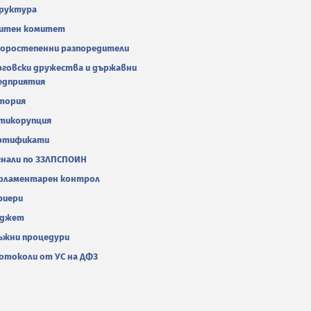
руктура
итен комитет
оростепенни разпоредители
рговски дружества и държавни
едприятия
тория
тикорупция
ртификати
гнали по ЗЗЛПСПОИН
рламентарен контрол
риери
джет
ъжни процедури
отоколи от УС на ДФЗ