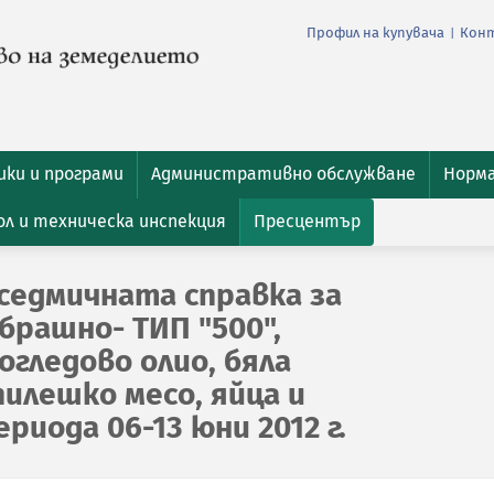
Профил на купувача
Кон
|
ки и програми
Административно обслужване
Норм
л и техническа инспекция
Пресцентър
седмичната справка за
брашно- ТИП "500",
гледово олио, бяла
пилешко месо, яйца и
риода 06-13 юни 2012 г.