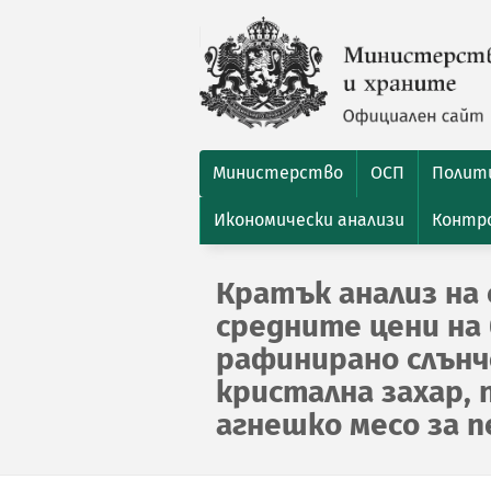
Министерство
ОСП
Полити
Икономически анализи
Контро
Кратък анализ на 
средните цени на 
рафинирано слънчо
кристална захар, 
агнешко месо за пе