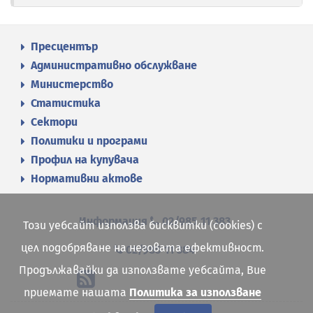
Пресцентър
Административно обслужване
Министерство
Статистика
Сектори
Политики и програми
Профил на купувача
Нормативни актове
Информация
02/985 11 383
Този уебсайт използва бисквитки (cookies) с
цел подобряване на неговата ефективност.
02/985 11 384
Продължавайки да използвате уебсайта, Вие
приемате нашата
Политика за използване