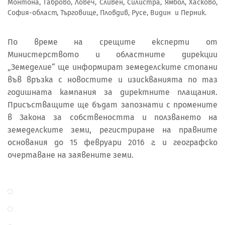
Монтона, Габрово, Ловеч, Сливен, Силистра, Ямбол, Хасково,
София-област, Търговище, Пловдив, Русе, Видин и Перник.
По време на срещите експерти от
Министерството и областните дирекции
„Земеделие“ ще информират земеделските стопани
във връзка с новостите и изискванията по таз
годишната кампания за директните плащания.
Присъстващите ще бъдат запознати с промените
в Закона за собствеността и ползването на
земеделските земи, регистриране на правните
основания до 15 февруари 2016 г. и географско
очертаване на заявените земи.