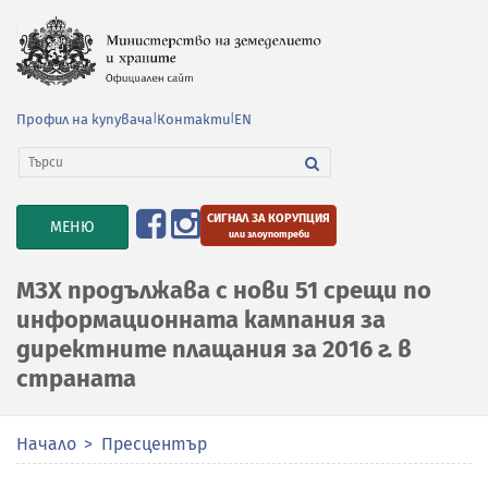
Профил на купувача
|
Контакти
|
EN
СИГНАЛ ЗА КОРУПЦИЯ
TOGGLE
МЕНЮ
или злоупотреби
NAVIGATION
МЗХ продължава с нови 51 срещи по
информационната кампания за
директните плащания за 2016 г. в
страната
Начало
Пресцентър