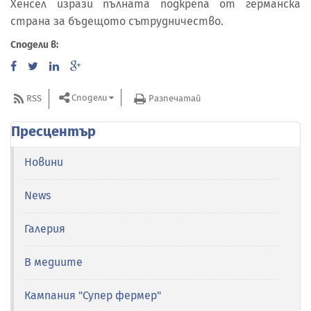
Хенсел изрази пълната подкрепа от германска
страна за бъдещото сътрудничество.
Сподели в:
Сподели
RSS
Разпечатай
Пресцентър
Новини
News
Галерия
В медиите
Кампания "Супер фермер"