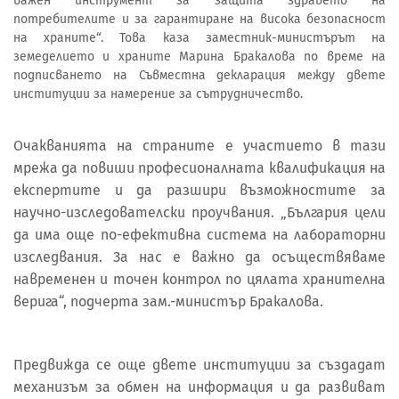
важен инструмент за защита здравето на
потребителите и за гарантиране на висока безопасност
на храните“. Това каза заместник-министърът на
земеделието и храните Марина Бракалова по време на
подписването на Съвместна декларация между двете
институции за намерение за сътрудничество.
Очакванията на страните е участието в тази
мрежа да повиши професионалната квалификация на
експертите и да разшири възможностите за
научно-изследователски проучвания. „България цели
да има още по-ефективна система на лабораторни
изследвания. За нас е важно да осъществяваме
навременен и точен контрол по цялата хранителна
верига“, подчерта зам.-министър Бракалова.
Предвижда се още двете институции за създадат
механизъм за обмен на информация и да развиват