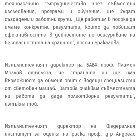
технологично сътрудничество чрез съвместни
изследвания, програми и обучения. Ще бъдат
създадени и работни групи. „Ще работим в посока да
имаме конкретни резултати, които да повишат
ефективността в дейностите по осигуряване на
безопасността на храните“, посочи Бракалова.
Изпълнителният директор на БАБХ проф. Пламен
Моллов отбеляза, че страната ни ще има
възможност да обменя опит с водещи специалисти
от световен мащаб. „Затова очаквам съвместната
ни работа да даде ползотворни резултати“,
изтъкна той.
Изпълнителният директор на Федералния
институт за оценка на риска проф. д-р Андреас