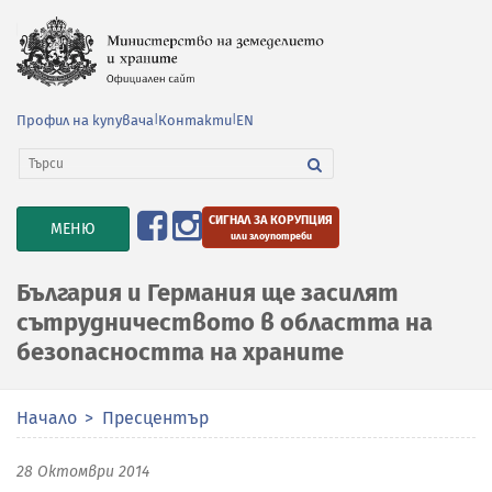
Профил на купувача
|
Контакти
|
EN
СИГНАЛ ЗА КОРУПЦИЯ
TOGGLE
МЕНЮ
или злоупотреби
NAVIGATION
България и Германия ще засилят
сътрудничеството в областта на
безопасността на храните
Начало
Пресцентър
28 Октомври 2014